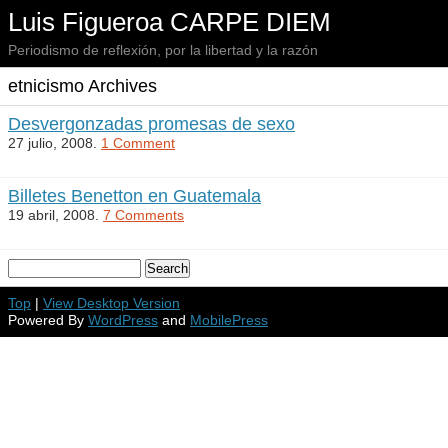
Luis Figueroa CARPE DIEM
Periodismo de reflexión, por la libertad y la razón
etnicismo Archives
Desvergonzadas promesas de sexo
27 julio, 2008.
1 Comment
Billetes Benetton en Guatemala
19 abril, 2008.
7 Comments
Top
|
View Desktop Version
Powered By
WordPress
and
MobilePress