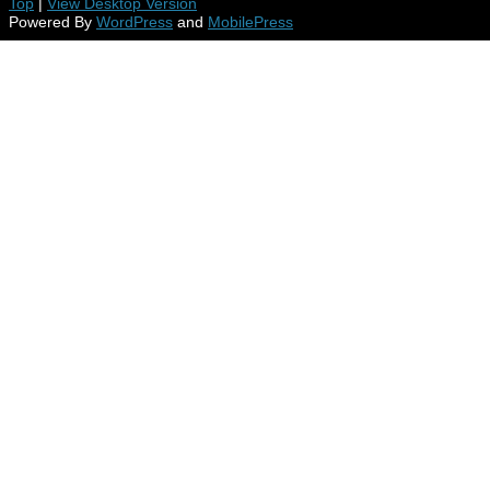
Top
|
View Desktop Version
Powered By
WordPress
and
MobilePress