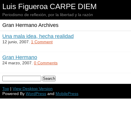
Luis Figueroa CARPE DIEM
Periodismo de reflexión, por la libertad y la razón
Gran Hermano Archives
Una mala idea, hecha realidad
12 junio, 2007.
1 Comment
Gran Hermano
24 marzo, 2007.
0 Comments
Top
|
View Desktop Version
Powered By
WordPress
and
MobilePress