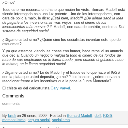
¿O no?
Todo esto me recuerda un chiste que recién he visto. Bernard Madoff está
siendo interrogado bajo una luz potente. Uno de los interrogadores, con
cara de policía malo, le dice:
¡Está bien, Madoff! ¿De dónde sacó la idea
de pagarle a los inversionistas más viejos, con el dinero de los
inversionistas más nuevos?
Y Madoff, con cara de contrito, contesta:
Del
sistema de seguridad social.
¿Dígame usted si no? ¿Quién sino los socialistas inventan este tipo de
esquemas?
Y ya que estamos viendo las cosas con humor, hace ratos vi un anuncio
que decía:
Cuando un negocio malgasta todo el dinero de los fondos de
retiro de sus empleados se le llama fraude; pero cuando el gobierno hace
lo mismo, se le llama seguridad social.
¿Dígame usted si no? Lo de Madoff y el fraude es lo que hace el IGSS
con la plata que usted deposita, ¿o no? Y los bancos, ¿cómo no van a
reaccionar frente a los incentivos que le pone la Junta Monetaria?
El chiste es del caricaturista
Gary Varvel
.
Comments
comments
By
luisfi
on 26 enero, 2009 · Posted in
Bernard Madoff
,
doff
,
IGSS
,
mercantilismo
,
seguro social
,
socialismo