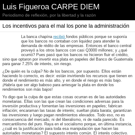
Luis Figueroa CARPE DIEM
Periodismo de reflexión, por la libertad y la razón
Los incentivos para el mal los pone la administración
La banca chapína
recibió
fondos públicos porque se suponía
que los bancos no contaban con liquidez para atender la
demanda de rédito de las empresas. Entonces el banco central
proveyó a los otros bancos con casi Q3000 millones; y ¿qué
ocurrió? Pues pasó que los bancos no hicieron fluir el crédito,
sino que optaron por invertir esa plata en papeles del Banco de Guatemala
para ganar 7.25% de interés, sin riesgo.
¿De quién es la culpa? No de los bancos, por supuesto. Ellos están
haciendo lo correcto, es decir: están invirtiendo los recursos que tienen en
donde el rendimiento es más alto, y en donde el riesgo es más bajo.
¡Habría que ser algo baboso para arriesgar la plata en donde los
rendimientos son más bajos!
Yo digo que la culpa de que estas cosas ocurran es de las autoridades
monetarias. Ellas son las que crean las condiciones adversas para la
inversión productiva y fomentan las inversiones en papeles; fabrican
inflación; encaraman las tasas de interés; sueltan plata barata; garantizan
las inversiones y luego pagan rendimientos elevados. Todo eso, no es
consecuencia del mercado, ni del liberalismo, ni de nada parecido. Es
mercantilismo del puro. Raya en el socialismo porque, en última instancia,
¿cuál es la justificación para toda esa manipulación que hacen las
autoriades monetarias? El supuesto interés común. El interés colectivo.