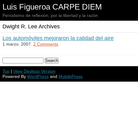
Luis Figueroa CARPE DIEM
Periodismo de reflexión, por la libertad y la razón
Dwight R. Lee Archives
Los automóviles mejoraron la calidad del aire
1 marzo, 2007.
2 Comments
Top
|
View Desktop Version
Powered By
WordPress
and
MobilePress