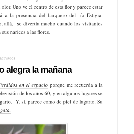
olor. Uno ve el centro de esta flor y parece estar
rá a la presencia del barquero del río Estigia.
o, allá, se divertía mucho cuando los visitantes
 sus narices a las flores.
en
activados
MI
flor
rto alegra la mañana
de
lagarto
alegra
P
erdidos en el espacio
porque me recuerda a la
la
televisión de los años 60; y en algunos lugares se
mañana
garto. Y, sí, parece como de piel de lagarto. Su
gata.