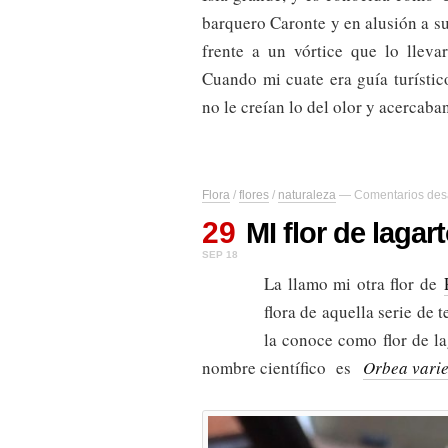
barquero Caronte y en alusión a su 
frente a un vórtice que lo lleva
Cuando mi cuate era guía turístic
no le creían lo del olor y acercaban
Flora
/
flores
/
naturaleza
—
Comentarios des
29
MI flor de laga
SEP 18
La llamo mi otra flor de
flora de aquella serie de 
la conoce como flor de la
nombre científico es
Orbea varie