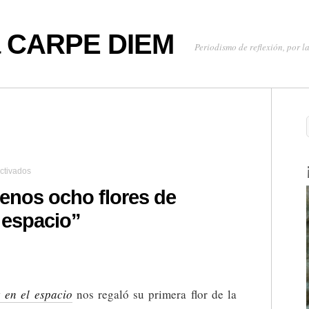
oa CARPE DIEM
Periodismo de reflexión, por la
en
ctivados
Vienen
por
enos ocho flores de
lo
 espacio”
menos
ocho
flores
de
“Perdidos
en
el
 en el espacio
nos regaló su primera flor de la
espacio”