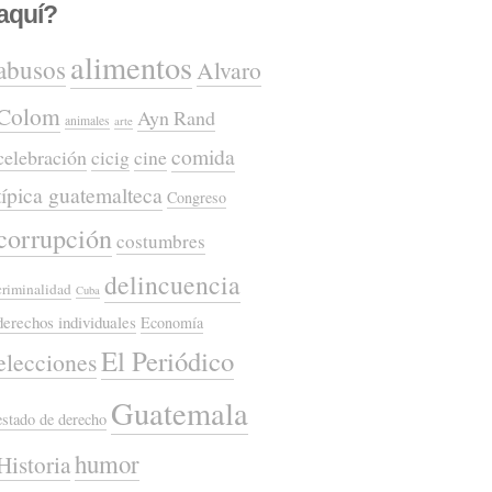
aquí?
alimentos
abusos
Alvaro
Colom
Ayn Rand
animales
arte
comida
celebración
cicig
cine
típica guatemalteca
Congreso
corrupción
costumbres
delincuencia
criminalidad
Cuba
derechos individuales
Economía
El Periódico
elecciones
Guatemala
estado de derecho
humor
Historia