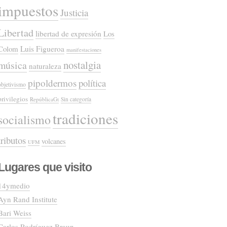
impuestos
Justicia
Libertad
libertad de expresión
Los
Colom
Luis Figueroa
manifestaciones
nostalgia
música
naturaleza
pipoldermos
política
objetivismo
privilegios
RepúblicaGt
Sin categoría
tradiciones
socialismo
tributos
volcanes
UFM
Lugares que visito
14ymedio
Ayn Rand Institute
Bari Weiss
Carlos Rodríguez Braun