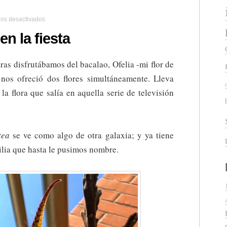
en
os desactivados
Ofelia
presente
en la fiesta
en
la
fiesta
as disfrutábamos del bacalao, Ofelia -mi flor de
 nos ofreció dos flores simultáneamente. Lleva
la flora que salía en aquella serie de televisión
tea
se ve como algo de otra galaxia; y ya tiene
milia que hasta le pusimos nombre.