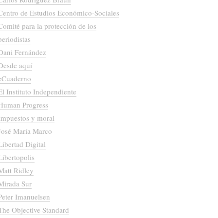
Centro de Estudios Económico-Sociales
Comité para la protección de los
periodistas
Dani Fernández
Desde aquí
eCuaderno
El Instituto Independiente
Human Progress
Impuestos y moral
José María Marco
Libertad Digital
Libertopolis
Matt Ridley
Mirada Sur
Peter Imanuelsen
The Objective Standard