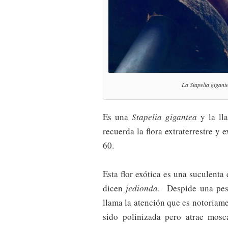
La
Stapelia gigant
Es una
Stapelia gigantea
y la l
recuerda la flora extraterrestre y 
60.
Esta flor exótica es una suculenta
dicen
jedionda
. Despide una pest
llama la atención que es notoria
sido polinizada pero atrae mos