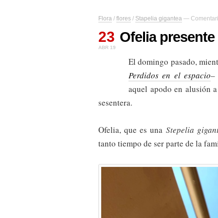
Flora
/
flores
/
Stapelia gigantea
—
Comentari
23
Ofelia presente 
ABR 19
El domingo pasado, mientr
Perdidos en el espacio
–
aquel apodo en alusión a 
sesentera.
Ofelia, que es una
Stepelia gigan
tanto tiempo de ser parte de la fa