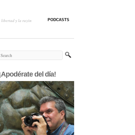
PODCASTS
 libertad y la razón
¡Apodérate del día!