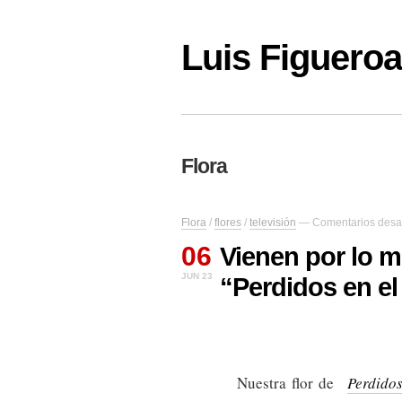
Luis Figuer
Flora
Flora
/
flores
/
televisión
—
Comentarios desa
06
Vienen por lo m
JUN 23
“Perdidos en el
Nuestra flor de
Perdidos