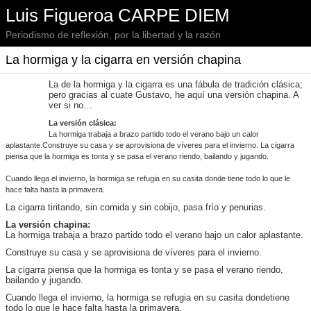
Luis Figueroa CARPE DIEM
Periodismo de reflexión, por la libertad y la razón
La hormiga y la cigarra en versión chapina
La de la hormiga y la cigarra es una fábula de tradición clásica;
pero gracias al cuate Gustavo, he aquí una versión chapina. A
ver si no…
La versión clásica:
La hormiga trabaja a brazo partido todo el verano bajo un calor
aplastante.Construye su casa y se aprovisiona de víveres para el invierno. La cigarra
piensa que la hormiga es tonta y se pasa el verano riendo, bailando y jugando.
Cuando llega el invierno, la hormiga se refugia en su casita donde tiene todo lo que le
hace falta hasta la primavera.
La cigarra tiritando, sin comida y sin cobijo, pasa frío y penurias.
La versión chapina:
La hormiga trabaja a brazo partido todo el verano bajo un calor aplastante.
Construye su casa y se aprovisiona de víveres para el invierno.
La cigarra piensa que la hormiga es tonta y se pasa el verano riendo,
bailando y jugando.
Cuando llega el invierno, la hormiga se refugia en su casita dondetiene
todo lo que le hace falta hasta la primavera.