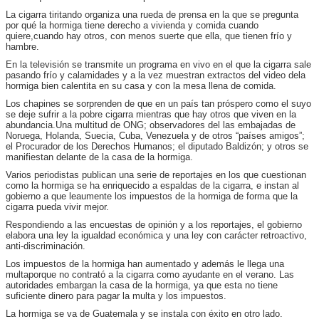
La cigarra tiritando organiza una rueda de prensa en la que se pregunta
por qué la hormiga tiene derecho a vivienda y comida cuando
quiere,cuando hay otros, con menos suerte que ella, que tienen frío y
hambre.
En la televisión se transmite un programa en vivo en el que la cigarra sale
pasando frío y calamidades y a la vez muestran extractos del video dela
hormiga bien calentita en su casa y con la mesa llena de comida.
Los chapines se sorprenden de que en un país tan próspero como el suyo
se deje sufrir a la pobre cigarra mientras que hay otros que viven en la
abundancia.Una multitud de ONG; observadores del las embajadas de
Noruega, Holanda, Suecia, Cuba, Venezuela y de otros “países amigos”;
el Procurador de los Derechos Humanos; el diputado Baldizón; y otros se
manifiestan delante de la casa de la hormiga.
Varios periodistas publican una serie de reportajes en los que cuestionan
como la hormiga se ha enriquecido a espaldas de la cigarra, e instan al
gobierno a que leaumente los impuestos de la hormiga de forma que la
cigarra pueda vivir mejor.
Respondiendo a las encuestas de opinión y a los reportajes, el gobierno
elabora una ley la igualdad económica y una ley con carácter retroactivo,
anti-discriminación.
Los impuestos de la hormiga han aumentado y además le llega una
multaporque no contrató a la cigarra como ayudante en el verano. Las
autoridades embargan la casa de la hormiga, ya que esta no tiene
suficiente dinero para pagar la multa y los impuestos.
La hormiga se va de Guatemala y se instala con éxito en otro lado.