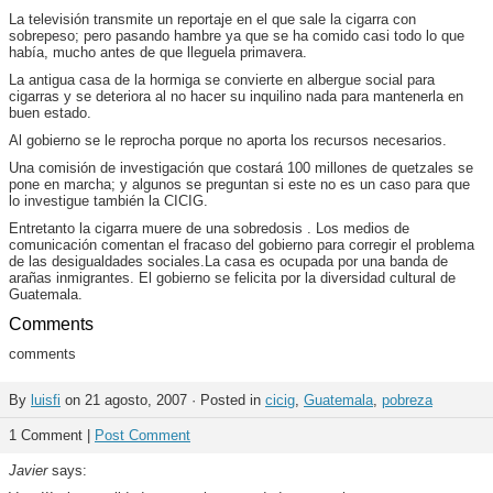
La televisión transmite un reportaje en el que sale la cigarra con
sobrepeso; pero pasando hambre ya que se ha comido casi todo lo que
había, mucho antes de que lleguela primavera.
La antigua casa de la hormiga se convierte en albergue social para
cigarras y se deteriora al no hacer su inquilino nada para mantenerla en
buen estado.
Al gobierno se le reprocha porque no aporta los recursos necesarios.
Una comisión de investigación que costará 100 millones de quetzales se
pone en marcha; y algunos se preguntan si este no es un caso para que
lo investigue también la CICIG.
Entretanto la cigarra muere de una sobredosis . Los medios de
comunicación comentan el fracaso del gobierno para corregir el problema
de las desigualdades sociales.La casa es ocupada por una banda de
arañas inmigrantes. El gobierno se felicita por la diversidad cultural de
Guatemala.
Comments
comments
By
luisfi
on 21 agosto, 2007 · Posted in
cicig
,
Guatemala
,
pobreza
1 Comment |
Post Comment
Javier
says: