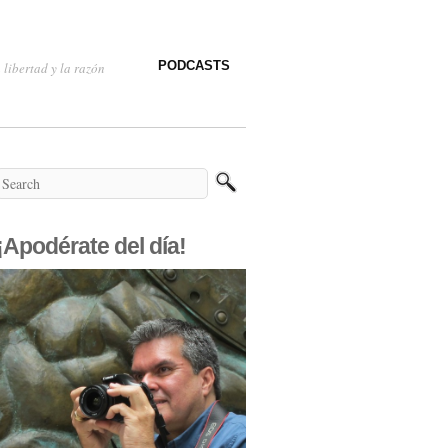
PODCASTS
 libertad y la razón
¡Apodérate del día!