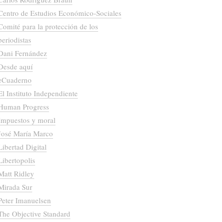
Centro de Estudios Económico-Sociales
Comité para la protección de los
periodistas
Dani Fernández
Desde aquí
eCuaderno
El Instituto Independiente
Human Progress
Impuestos y moral
José María Marco
Libertad Digital
Libertopolis
Matt Ridley
Mirada Sur
Peter Imanuelsen
The Objective Standard