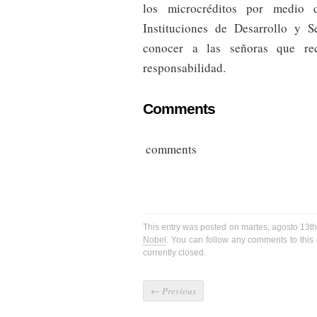
los microcréditos por medio 
Instituciones de Desarrollo y 
conocer a las señoras que rec
responsabilidad.
Comments
comments
This entry was posted on martes, agosto 13th
Nobel
. You can follow any comments to this
currently closed.
←
Previous