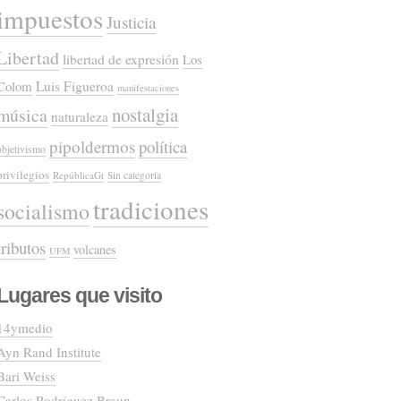
impuestos
Justicia
Libertad
libertad de expresión
Los
Colom
Luis Figueroa
manifestaciones
nostalgia
música
naturaleza
pipoldermos
política
objetivismo
privilegios
RepúblicaGt
Sin categoría
tradiciones
socialismo
tributos
volcanes
UFM
Lugares que visito
14ymedio
Ayn Rand Institute
Bari Weiss
Carlos Rodríguez Braun