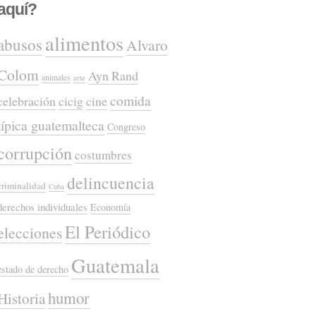
aquí?
alimentos
abusos
Alvaro
Colom
Ayn Rand
animales
arte
comida
celebración
cicig
cine
típica guatemalteca
Congreso
corrupción
costumbres
delincuencia
criminalidad
Cuba
derechos individuales
Economía
El Periódico
elecciones
Guatemala
estado de derecho
humor
Historia