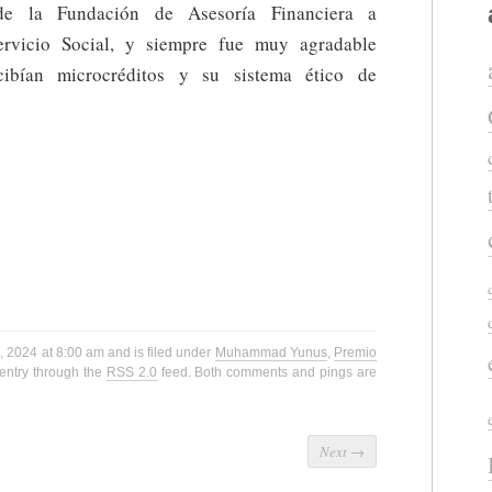
de la Fundación de Asesoría Financiera a
Servicio Social, y siempre fue muy agradable
ibían microcréditos y su sistema ético de
, 2024 at 8:00 am and is filed under
Muhammad Yunus
,
Premio
 entry through the
RSS 2.0
feed. Both comments and pings are
Next
→