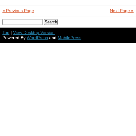
« Previous Page
Next Page »
Top
|
View Desktop Version
Powered By
WordPress
and
MobilePress