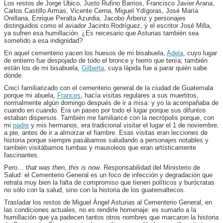
Los restos de Jorge Ubico, Justo Rufino Barrios, Francisco Javier Arana,
Carlos Castillo Armas, Vicente Cerna, Miguel Ydígoras, José María
Orellana, Enrique Peralta Azurdia, Jacobo Árbenz y personajes
distinguidos como el aviador Jacinto Rodríguez, y el escritor José Milla,
ya sufren esa humillación. ¿Es necesario que Asturias también sea
sometido a esa indignidad?
En aquel cementerio yacen los huesos de mi bisabuela,
Adela
, cuyo lugar
de entierro fue despojado de todo el bronce y hierro que tenía; también
están los de mi bisabuela,
Gilberta
, cuya lápida fue a parar quién sabe
dónde.
Crecí familiarizado con el cementerio general de la ciudad de Guatemala
porque mi abuela,
Frances
, hacía visitas regulares a sus muertitos,
normalmente algún domingo después de ir a misa: y yo la acompañaba de
cuando en cuando. Era un paseo por todo el lugar porque sus difuntos
estaban dispersos. También me familiaricé con la necrópolis porque, con
mi
padre
y mis hermanos, era tradicional visitar el lugar el 1 de noviembre,
a pie, antes de ir a almorzar el fiambre. Esas visitas eran lecciones de
historia porque siempre pasábamos saludando a personajes notables y
también visitábamos tumbas y mausoleos que eran artísticamente
fascinantes.
Pero… t
hat was then, this is now
. Responsabilidad del Ministerio de
Salud: el Cementerio General es un foco de infección y degradación que
retrata muy bien la falta de compromiso que tienen políticos y burócratas
no sólo con la salud, sino con la historia de los guatemaltecos.
Trasladar los restos de Miguel Ángel Asturias al Cementerio General, en
las condiciones actuales, no es rendirle homenaje: es sumarlo a la
humillación que ya padecen tantos otros nombres que marcaron la historia