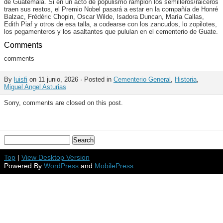
de Guatemala. Si en un acto de populismo ramplón los semilleros/raiceros
traen sus restos, el Premio Nobel pasará a estar en la compañía de Honré
Balzac, Frédéric Chopin, Oscar Wilde, Isadora Duncan, María Callas,
Edith Piaf y otros de esa talla, a codearse con los zancudos, lo zopilotes,
los pegamenteros y los asaltantes que pululan en el cementerio de Guate.
Comments
comments
By
luisfi
on 11 junio, 2026 · Posted in
Cementerio General
,
Historia
,
Miguel Angel Asturias
Sorry, comments are closed on this post.
Top
|
View Desktop Version
Powered By
WordPress
and
MobilePress