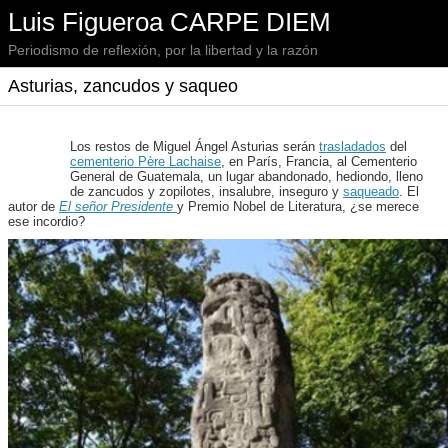
Luis Figueroa CARPE DIEM
Periodismo de reflexión, por la libertad y la razón
Asturias, zancudos y saqueo
Los restos de Miguel Ángel Asturias serán
trasladados
del
cementerio Père Lachaise
, en París, Francia, al Cementerio
General de Guatemala, un lugar abandonado, hediondo, lleno
de zancudos y zopilotes, insalubre, inseguro y
saqueado
. El
autor de
El señor Presidente
y Premio Nobel de Literatura, ¿se merece
ese incordio?