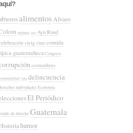
aquí?
alimentos
abusos
Alvaro
Colom
Ayn Rand
animales
arte
comida
celebración
cicig
cine
típica guatemalteca
Congreso
corrupción
costumbres
delincuencia
criminalidad
Cuba
derechos individuales
Economía
El Periódico
elecciones
Guatemala
estado de derecho
humor
Historia