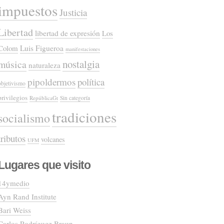
impuestos
Justicia
Libertad
libertad de expresión
Los
Colom
Luis Figueroa
manifestaciones
nostalgia
música
naturaleza
pipoldermos
política
objetivismo
privilegios
RepúblicaGt
Sin categoría
tradiciones
socialismo
tributos
volcanes
UFM
Lugares que visito
14ymedio
Ayn Rand Institute
Bari Weiss
Carlos Rodríguez Braun