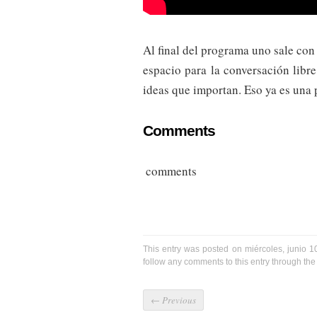
Al final del programa uno sale con 
espacio para la conversación libre
ideas que importan. Eso ya es una 
Comments
comments
This entry was posted on miércoles, junio 1
follow any comments to this entry through th
←
Previous