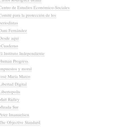
Centro de Estudios Económico-Sociales
Comité para la protección de los
periodistas
Dani Fernández
Desde aquí
eCuaderno
El Instituto Independiente
Human Progress
Impuestos y moral
José María Marco
Libertad Digital
Libertopolis
Matt Ridley
Mirada Sur
Peter Imanuelsen
The Objective Standard