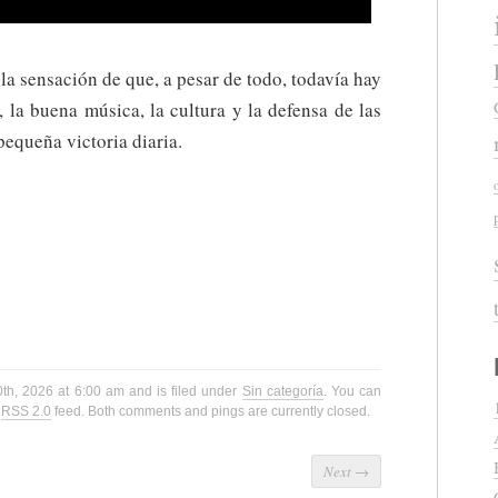
la sensación de que, a pesar de todo, todavía hay
, la buena música, la cultura y la defensa de las
pequeña victoria diaria.
0th, 2026 at 6:00 am and is filed under
Sin categoría
. You can
e
RSS 2.0
feed. Both comments and pings are currently closed.
Next
→