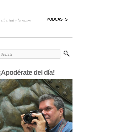
PODCASTS
 libertad y la razón
¡Apodérate del día!