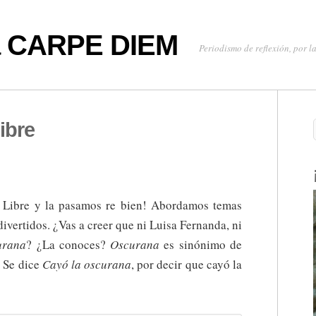
oa CARPE DIEM
Periodismo de reflexión, por la
ibre
o Libre y la pasamos re bien! Abordamos temas
 divertidos. ¿Vas a creer que ni Luisa Fernanda, ni
urana
? ¿La conoces?
Oscurana
es sinónimo de
. Se dice
Cayó la oscurana
, por decir que cayó la