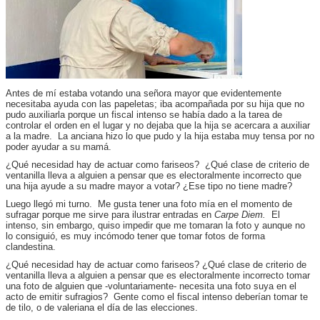
Antes de mí estaba votando una señora mayor que evidentemente
necesitaba ayuda con las papeletas; iba acompañada por su hija que no
pudo auxiliarla porque un fiscal intenso se había dado a la tarea de
controlar el orden en el lugar y no dejaba que la hija se acercara a auxiliar
a la madre. La anciana hizo lo que pudo y la hija estaba muy tensa por no
poder ayudar a su mamá.
¿Qué necesidad hay de actuar como fariseos? ¿Qué clase de criterio de
ventanilla lleva a alguien a pensar que es electoralmente incorrecto que
una hija ayude a su madre mayor a votar? ¿Ese tipo no tiene madre?
Luego llegó mi turno. Me gusta tener una foto mía en el momento de
sufragar porque me sirve para ilustrar entradas en
Carpe Diem.
El
intenso, sin embargo, quiso impedir que me tomaran la foto y aunque no
lo consiguió, es muy incómodo tener que tomar fotos de forma
clandestina.
¿Qué necesidad hay de actuar como fariseos? ¿Qué clase de criterio de
ventanilla lleva a alguien a pensar que es electoralmente incorrecto tomar
una foto de alguien que -voluntariamente- necesita una foto suya en el
acto de emitir sufragios? Gente como el fiscal intenso deberían tomar te
de tilo, o de valeriana el día de las elecciones.