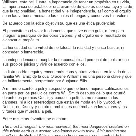
Williams, esta peli ilustra la importancia de tener un propósito en tu vida,
la importancia de establecer una pirámide de valores que sea tuya y la de
que la racionalidad, la honestidad y le independencia, así como el orgullo
sean las virtudes mediante las cuales obtengas y conserves tus valores.
De acuerdo con la ética objetivista, que es una ética prudencial:
El propósito es el valor fundamental que sirve como guía, o faro para
integrar la jerarquía de tus otros valores; y el orgullo es el resultado de
alcanzar el propósito.
La honestidad es la virtud de no falsear la realidad y nunca buscar, ni
conceder lo inmerecido.
La independencia es aceptar la responsabilidad personal de realizar uno
sus propios juicios y vivir de acuerdo con ellos.
La lista podría seguir y encontrarás esas y otras virtudes en la vida de la
familia Williams; de la cual Oracene Williams es una persona clave y que
es brillantemente interpretada por Aunjanue Ellis.
A mí me encantó la peli y sospecho que no tiene mejores calificaciones
en parte por los prejuicios contra Will Smith después de lo que ocurrió
durante los premios Oscar; y porque la película no responde a los
cánones, ni a los estereotipos que están de moda en Hollywood, en
Netflix, en Disney y en otros ambientes que rechazan los valores y las
virtudes que muestra la peli.
Entre mis citas favoritas se cuentan:
The most strongest, the most powerful, the most dangerous creature on
this whole earth is a woman who knows how to think. Ain’t nothing she
can’t do
, de Richard Williams porque tiene que ver con la virtud de la