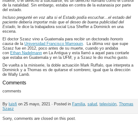
muerte
, o el derecho a suicidarse, es un derecho humano como el control
de la natalidad. Sin embargo, estaba en contra de la eutanasia por parte
del estado.
Incluso pregunté en voz alta si el Estado podía escuchar…el estado del
paciente debería importar más que el deseo de buena publicidad del
Estado
, le dice la trabajadora social Lisa Sheffer a Dominick en una
escena.
El doctor Szasz vino a Guatemala para recibir un doctorado
honoris
causa
de la
Universidad Francisco Marroquin
. La última vez que supe
Szasz fue en 2012, poco antes de su muerte, cuando yo andaba
con
Ethan Nadelmann
en La Antigua y esta llamó a aquel para contarle
que estaba en Guatemala y en la UFM; y a Szasz le dio mucho gusto.
De vuelta a la miniserie, la doble actuación Mark Ruffalo, que interpreta a
Dominick y a Thomas es de quitarse el sombrero; igual que la dirección
de Wally Lamb.
Comments
comments
By
luisfi
on 25 mayo, 2021 · Posted in
Familia
,
salud
,
televisión
,
Thomas
Szasz
Sorry, comments are closed on this post.