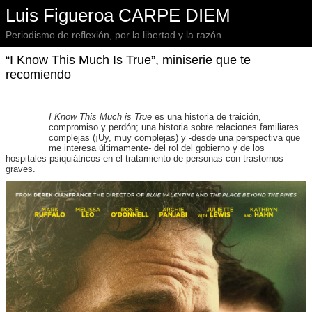
Luis Figueroa CARPE DIEM
Periodismo de reflexión, por la libertad y la razón
“I Know This Much Is True”, miniserie que te
recomiendo
I Know This Much is True
es una historia de traición,
compromiso y perdón; una historia sobre relaciones familiares
complejas (¡Uy, muy complejas) y -desde una perspectiva que
me interesa últimamente- del rol del gobierno y de los
hospitales psiquiátricos en el tratamiento de personas con trastornos
graves.