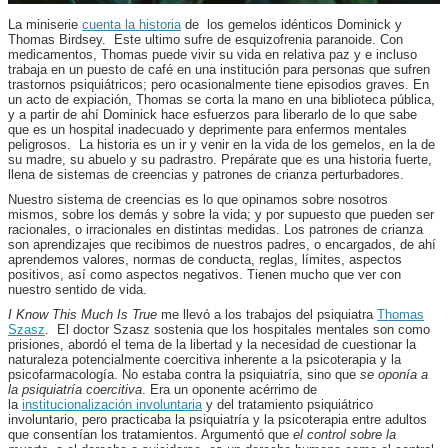
La miniserie
cuenta la historia
de los gemelos idénticos Dominick y
Thomas Birdsey. Este ultimo sufre de esquizofrenia paranoide. Con
medicamentos, Thomas puede vivir su vida en relativa paz y e incluso
trabaja en un puesto de café en una institución para personas que sufren
trastornos psiquiátricos; pero ocasionalmente tiene episodios graves. En
un acto de expiación, Thomas se corta la mano en una biblioteca pública,
y a partir de ahí Dominick hace esfuerzos para liberarlo de lo que sabe
que es un hospital inadecuado y deprimente para enfermos mentales
peligrosos. La historia es un ir y venir en la vida de los gemelos, en la de
su madre, su abuelo y su padrastro. Prepárate que es una historia fuerte,
llena de sistemas de creencias y patrones de crianza perturbadores.
Nuestro sistema de creencias es lo que opinamos sobre nosotros
mismos, sobre los demás y sobre la vida; y por supuesto que pueden ser
racionales, o irracionales en distintas medidas. Los patrones de crianza
son aprendizajes que recibimos de nuestros padres, o encargados, de ahí
aprendemos valores, normas de conducta, reglas, límites, aspectos
positivos, así como aspectos negativos. Tienen mucho que ver con
nuestro sentido de vida.
I Know This Much Is True
me llevó a los trabajos del psiquiatra
Thomas
Szasz
. El doctor Szasz sostenia que los hospitales mentales son como
prisiones, abordó el tema de la libertad y la necesidad de cuestionar la
naturaleza potencialmente coercitiva inherente a la psicoterapia y la
psicofarmacología. No estaba contra la psiquiatría, sino que
se oponía a
la psiquiatría coercitiva
. Era un oponente acérrimo de
la
institucionalización involuntaria
y del tratamiento psiquiátrico
involuntario, pero practicaba la psiquiatría y la psicoterapia entre adultos
que consentían los tratamientos. Argumentó que
el control sobre la