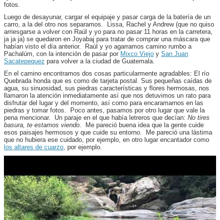
fotos.
Luego de desayunar, cargar el equipaje y pasar carga de la batería de un
carro, a la del otro nos separamos. Lissa, Rachel y Andrew (que no quiso
arriesgarse a volver con Raúl y yo para no pasar 11 horas en la carretera,
ja ja ja) se quedaron en Joyabaj para tratar de comprar una máscara que
habían visto el día anterior. Raúl y yo agarramos camino rumbo a
Pachalúm, con la intención de pasar por
Mixco Viejo
y
San Juan
Sacatepequez
para volver a la ciudad de Guatemala.
En el camino encontramos dos cosas particularmente agradables: El río
Quebrada honda que es como de tarjeta postal. Sus pequeñas caídas de
agua, su sinuosidad, sus piedras características y flores hermosas, nos
llamaron la atención inmediatamente así que nos detuvimos un rato para
disfrutar del lugar y del momento, así como para encaramarnos en las
piedras y tomar fotos. Poco antes, pasamos por otro lugar que vale la
pena mencionar. Un paraje en el que había letreros que decían:
No tires
basura, te estamos viendo
. Me pareció buena idea que la gente cuide
esos paisajes hermosos y que cuide su entorno. Me pareció una lástima
que no hubiera ese cuidado, por ejemplo, en otro lugar encantador como
los altares de cuarzo
, por ejemplo.