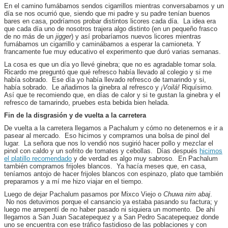
En el camino fumábamos sendos cigarrillos mientras conversabamos y un
día se nos ocurrió que, siendo que mi padre y su padre tenían buenos
bares en casa, podríamos probar distintos licores cada día. La idea era
que cada día uno de nosotros trajera algo distinto (en un pequeño frasco
de no más de un
jigger
) y así probaríamos nuevos licores mientras
fumábamos un cigarrillo y caminábamos a esperar la camioneta. Y
francamente fue muy educativo el experimento que duró varias semanas.
La cosa es que un día yo llevé ginebra; que no es agradable tomar sola.
Ricardo me preguntó que qué refresco había llevado al colegio y si me
había sobrado. Ese día yo había llevado refresco de tamarindo y si,
había sobrado. Le añadimos la ginebra al refresco y
¡Voilá!
Riquísimo
.
Así que te recomiendo que, en días de calor y si te gustan la ginebra y el
refresco de tamarindo, pruebes esta bebida bien helada.
Fin de la disgrasión y de vuelta a la carretera
De vuelta a la carretera llegamos a Pachalum y cómo no detenernos e ir a
pasear al mercado. Eso hicimos y compramos una bolsa de pinol del
lugar. La señora que nos lo vendió nos sugirió hacer pollo y mezclar el
pinol con caldo y un sofrito de tomates y cebollas. Días después
hicimos
el platillo recomendado
y de verdad es algo muy sabroso. En Pachalum
también compramos frijoles blancos. Ya hacía meses que, en casa,
teníamos antojo de hacer frijoles blancos con espinazo, plato que también
preparamos y a mí me hizo viajar en el tiempo.
Luego de dejar Pachalum pasamos por Mixco Viejo o
Chuwa nim abaj
.
No nos detuvimos porque el cansancio ya estaba pasando su factura; y
luego me arrepentí de no haber pasado ni siquiera un momento. De ahí
llegamos a San Juan Sacatepequez y a San Pedro Sacatepequez donde
uno se encuentra con ese tráfico fastidioso de las poblaciones y con