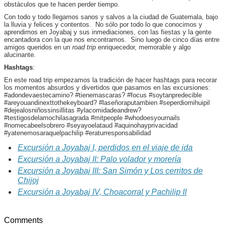
obstáculos que te hacen perder tiempo.
Con todo y todo llegamos sanos y salvos a la ciudad de Guatemala, bajo
la lluvia y felices y contentos. No sólo por todo lo que conocimos y
aprendimos en Joyabaj y sus inmediaciones, con las fiestas y la gente
encantadora con la que nos encontramos. Sino luego de cinco días entre
amigos queridos en un
road trip
enriquecedor, memorable y algo
alucinante.
Hashtags
:
En este road trip empezamos la tradición de hacer hashtags para recorar
los momentos absurdos y divertidos que pasamos en las excursiones:
#adondevaestecamino? #tienemascaras? #focus #soytanpredecible
#areyouandinexttothekeyboard? #laseñoraputambien #seperdiomihuipil
#dejealosniñossinsillitas #ylacomidadeandrew?
#testigosdelamochilasagrada #mitpeople #whodoesyournails
#nomecabeelsobrero #seyayoelataud #aquinohayprivacidad
#yatenemosaraquelpachilip #eraturresponsabilidad
Excursión a Joyabaj I, perdidos en el viaje de ida
Excursión a Joyabaj II: Palo volador y morería
Excursión a Joyabaj III: San Simón y Los cerritos de
Chijoj
Excursión a Joyabaj IV, Choacorral y Pachilip II
Comments