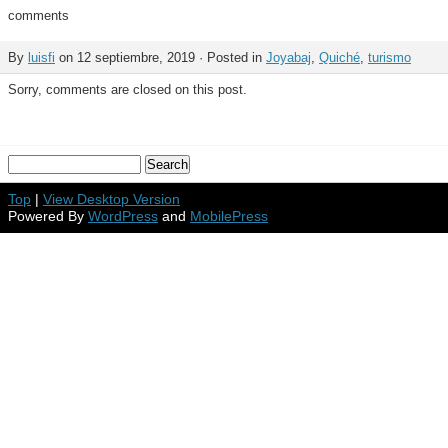
comments
By
luisfi
on 12 septiembre, 2019 · Posted in
Joyabaj
,
Quiché
,
turismo
Sorry, comments are closed on this post.
Top
|
View Desktop Version
Powered By
WordPress
and
MobilePress