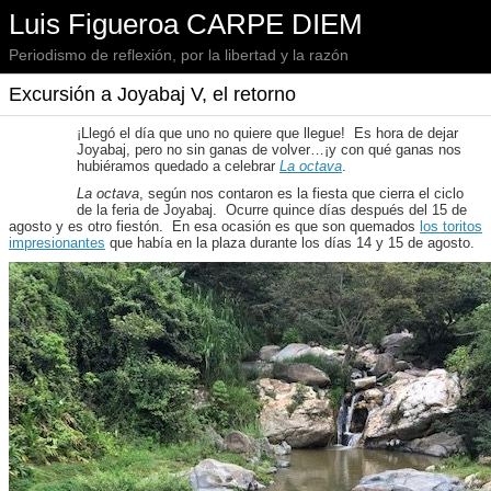
Luis Figueroa CARPE DIEM
Periodismo de reflexión, por la libertad y la razón
Excursión a Joyabaj V, el retorno
¡Llegó el día que uno no quiere que llegue! Es hora de dejar
Joyabaj, pero no sin ganas de volver…¡y con qué ganas nos
hubiéramos quedado a celebrar
La octava
.
La octava
, según nos contaron es la fiesta que cierra el ciclo
de la feria de Joyabaj. Ocurre quince días después del 15 de
agosto y es otro fiestón. En esa ocasión es que son quemados
los toritos
impresionantes
que había en la plaza durante los días 14 y 15 de agosto.