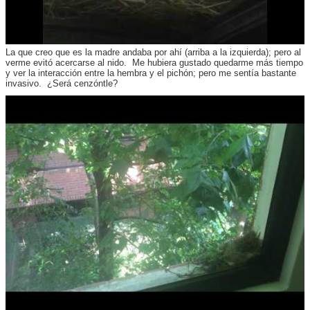
La que creo que es la madre andaba por ahí (arriba a la izquierda); pero al
verme evitó acercarse al nido. Me hubiera gustado quedarme más tiempo
y ver la interacción entre la hembra y el pichón; pero me sentía bastante
invasivo. ¿Será cenzóntle?