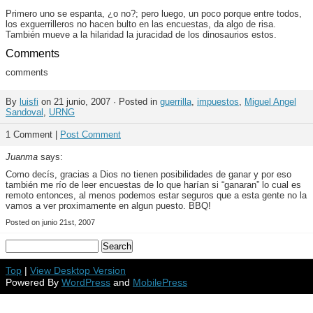
Primero uno se espanta, ¿o no?; pero luego, un poco porque entre todos,
los exguerrilleros no hacen bulto en las encuestas, da algo de risa.
También mueve a la hilaridad la juracidad de los dinosaurios estos.
Comments
comments
By
luisfi
on 21 junio, 2007 · Posted in
guerrilla
,
impuestos
,
Miguel Angel
Sandoval
,
URNG
1 Comment |
Post Comment
Juanma
says:
Como decís, gracias a Dios no tienen posibilidades de ganar y por eso
también me río de leer encuestas de lo que harían si “ganaran” lo cual es
remoto entonces, al menos podemos estar seguros que a esta gente no la
vamos a ver proximamente en algun puesto. BBQ!
Posted on junio 21st, 2007
Top
|
View Desktop Version
Powered By
WordPress
and
MobilePress