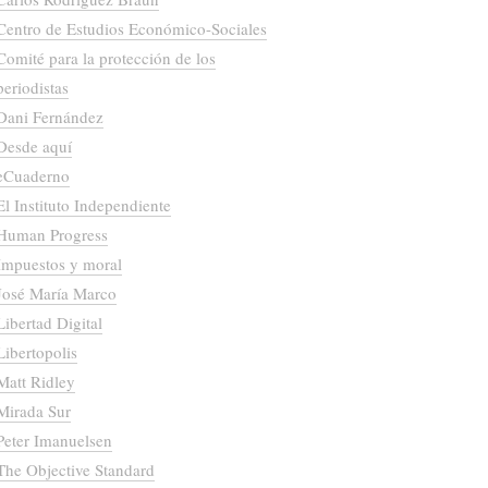
Centro de Estudios Económico-Sociales
Comité para la protección de los
periodistas
Dani Fernández
Desde aquí
eCuaderno
El Instituto Independiente
Human Progress
Impuestos y moral
José María Marco
Libertad Digital
Libertopolis
Matt Ridley
Mirada Sur
Peter Imanuelsen
The Objective Standard