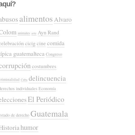
aquí?
alimentos
abusos
Alvaro
Colom
Ayn Rand
animales
arte
comida
celebración
cicig
cine
típica guatemalteca
Congreso
corrupción
costumbres
delincuencia
criminalidad
Cuba
derechos individuales
Economía
El Periódico
elecciones
Guatemala
estado de derecho
humor
Historia