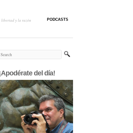
PODCASTS
 libertad y la razón
¡Apodérate del día!