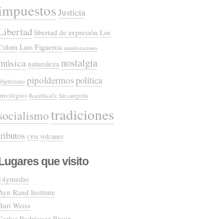
impuestos
Justicia
Libertad
libertad de expresión
Los
Colom
Luis Figueroa
manifestaciones
nostalgia
música
naturaleza
pipoldermos
política
objetivismo
privilegios
RepúblicaGt
Sin categoría
tradiciones
socialismo
tributos
volcanes
UFM
Lugares que visito
14ymedio
Ayn Rand Institute
Bari Weiss
Carlos Rodríguez Braun