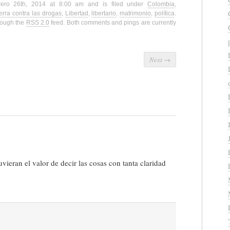
brero 26th, 2014 at 8:00 am and is filed under
Colombia
,
rra contra las drogas
,
Libertad
,
libertario
,
matrimonio
,
política
.
hrough the
RSS 2.0
feed. Both comments and pings are currently
Next
→
uvieran el valor de decir las cosas con tanta claridad