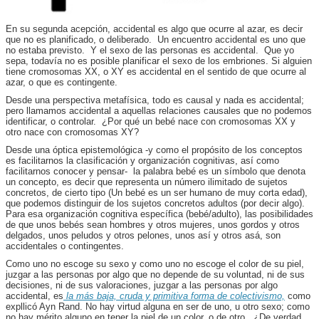
En su segunda acepción, accidental es algo que ocurre al azar, es decir
que no es planificado, o deliberado. Un encuentro accidental es uno que
no estaba previsto. Y el sexo de las personas es accidental. Que yo
sepa, todavía no es posible planificar el sexo de los embriones. Si alguien
tiene cromosomas XX, o XY es accidental en el sentido de que ocurre al
azar, o que es contingente.
Desde una perspectiva metafísica, todo es causal y nada es accidental;
pero llamamos accidental a aquellas relaciones causales que no podemos
identificar, o controlar. ¿Por qué un bebé nace con cromosomas XX y
otro nace con cromosomas XY?
Desde una óptica epistemológica -y como el propósito de los conceptos
es facilitarnos la clasificación y organización cognitivas, así como
facilitarnos conocer y pensar- la palabra bebé es un símbolo que denota
un concepto, es decir que representa un número ilimitado de sujetos
concretos, de cierto tipo (Un bebé es un ser humano de muy corta edad),
que podemos distinguir de los sujetos concretos adultos (por decir algo).
Para esa organización cognitiva específica (bebé/adulto), las posibilidades
de que unos bebés sean hombres y otros mujeres, unos gordos y otros
delgados, unos peludos y otros pelones, unos así y otros asá, son
accidentales o contingentes.
Como uno no escoge su sexo y como uno no escoge el color de su piel,
juzgar a las personas por algo que no depende de su voluntad, ni de sus
decisiones, ni de sus valoraciones, juzgar a las personas por algo
accidental, es
la más baja, cruda y primitiva forma de colectivismo,
como
expllicó Ayn Rand. No hay virtud alguna en ser de uno, u otro sexo; como
no hay mérito alguno en tener la piel de un color, o de otro. ¿De verdad