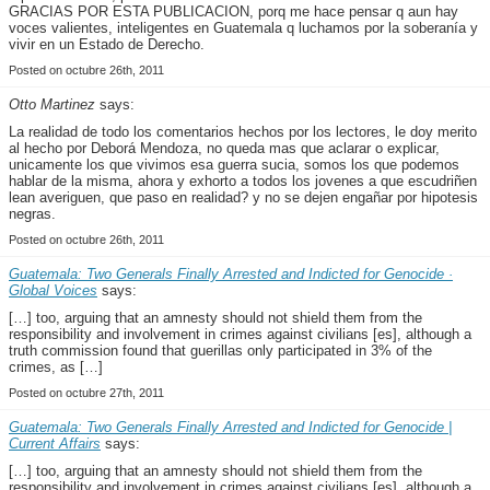
GRACIAS POR ESTA PUBLICACION, porq me hace pensar q aun hay
voces valientes, inteligentes en Guatemala q luchamos por la soberanía y
vivir en un Estado de Derecho.
Posted on octubre 26th, 2011
Otto Martinez
says:
La realidad de todo los comentarios hechos por los lectores, le doy merito
al hecho por Deborá Mendoza, no queda mas que aclarar o explicar,
unicamente los que vivimos esa guerra sucia, somos los que podemos
hablar de la misma, ahora y exhorto a todos los jovenes a que escudriñen
lean averiguen, que paso en realidad? y no se dejen engañar por hipotesis
negras.
Posted on octubre 26th, 2011
Guatemala: Two Generals Finally Arrested and Indicted for Genocide ·
Global Voices
says:
[…] too, arguing that an amnesty should not shield them from the
responsibility and involvement in crimes against civilians [es], although a
truth commission found that guerillas only participated in 3% of the
crimes, as […]
Posted on octubre 27th, 2011
Guatemala: Two Generals Finally Arrested and Indicted for Genocide |
Current Affairs
says:
[…] too, arguing that an amnesty should not shield them from the
responsibility and involvement in crimes against civilians [es], although a