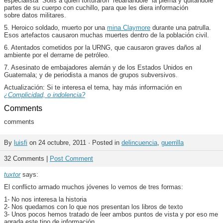
especialista Solis a quien torturaron rebanandole la pierna y quitándole
partes de su cuerpo con cuchillo, para que les diera información
sobre datos militares.
5. Heroico soldado, muerto por una
mina Claymore
durante una patrulla.
Esos artefactos causaron muchas muertes dentro de la población civil.
6. Atentados cometidos por la URNG, que causaron graves daños al
ambiente por el derrame de petróleo.
7. Asesinato de embajadores alemán y de los Estados Unidos en
Guatemala; y de periodista a manos de grupos subversivos.
Actualización: Si te interesa el tema, hay más información en
¿Complicidad, o indolencia?
Comments
comments
By
luisfi
on 24 octubre, 2011 · Posted in
delincuencia
,
guerrilla
32 Comments |
Post Comment
tuxtor
says:
El conflicto armado muchos jóvenes lo vemos de tres formas:
1- No nos interesa la historia
2- Nos quedamos con lo que nos presentan los libros de texto
3- Unos pocos hemos tratado de leer ambos puntos de vista y por eso me
agrada este tipo de información.