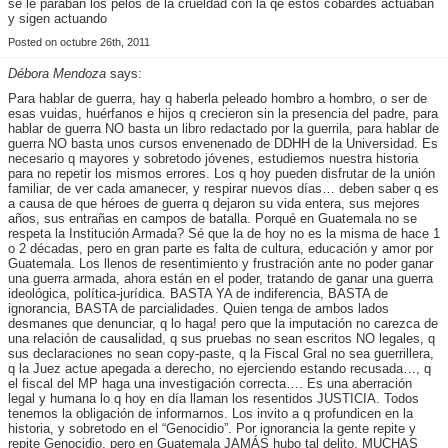
se le paraban los pelos de la crueldad con la qe estos cobardes actuaban
y sigen actuando
Posted on octubre 26th, 2011
Débora Mendoza
says:
Para hablar de guerra, hay q haberla peleado hombro a hombro, o ser de
esas vuidas, huérfanos e hijos q crecieron sin la presencia del padre, para
hablar de guerra NO basta un libro redactado por la guerrila, para hablar de
guerra NO basta unos cursos envenenado de DDHH de la Universidad. Es
necesario q mayores y sobretodo jóvenes, estudiemos nuestra historia
para no repetir los mismos errores. Los q hoy pueden disfrutar de la unión
familiar, de ver cada amanecer, y respirar nuevos días… deben saber q es
a causa de que héroes de guerra q dejaron su vida entera, sus mejores
años, sus entrañas en campos de batalla. Porqué en Guatemala no se
respeta la Institución Armada? Sé que la de hoy no es la misma de hace 1
o 2 décadas, pero en gran parte es falta de cultura, educación y amor por
Guatemala. Los llenos de resentimiento y frustración ante no poder ganar
una guerra armada, ahora están en el poder, tratando de ganar una guerra
ideológica, política-jurídica. BASTA YA de indiferencia, BASTA de
ignorancia, BASTA de parcialidades. Quien tenga de ambos lados
desmanes que denunciar, q lo haga! pero que la imputación no carezca de
una relación de causalidad, q sus pruebas no sean escritos NO legales, q
sus declaraciones no sean copy-paste, q la Fiscal Gral no sea guerrillera,
q la Juez actue apegada a derecho, no ejerciendo estando recusada…, q
el fiscal del MP haga una investigación correcta…. Es una aberración
legal y humana lo q hoy en día llaman los resentidos JUSTICIA. Todos
tenemos la obligación de informarnos. Los invito a q profundicen en la
historia, y sobretodo en el “Genocidio”. Por ignorancia la gente repite y
repite Genocidio, pero en Guatemala JAMÁS hubo tal delito. MUCHAS