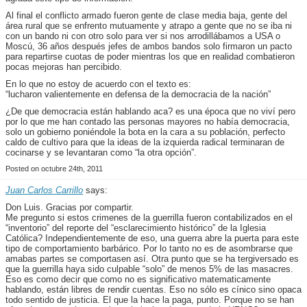
Al final el conflicto armado fueron gente de clase media baja, gente del
área rural que se enfrento mutuamente y atrapo a gente que no se iba ni
con un bando ni con otro solo para ver si nos arrodillábamos a USA o
Moscú, 36 años después jefes de ambos bandos solo firmaron un pacto
para repartirse cuotas de poder mientras los que en realidad combatieron
pocas mejoras han percibido.
En lo que no estoy de acuerdo con el texto es:
“lucharon valientemente en defensa de la democracia de la nación”
¿De que democracia están hablando aca? es una época que no viví pero
por lo que me han contado las personas mayores no había democracia,
solo un gobierno poniéndole la bota en la cara a su población, perfecto
caldo de cultivo para que la ideas de la izquierda radical terminaran de
cocinarse y se levantaran como “la otra opción”.
Posted on octubre 24th, 2011
Juan Carlos Carrillo
says:
Don Luis. Gracias por compartir.
Me pregunto si estos crimenes de la guerrilla fueron contabilizados en el
“inventorio” del reporte del “esclarecimiento histórico” de la Iglesia
Católica? Independientemente de eso, una guerra abre la puerta para este
tipo de comportamiento barbárico. Por lo tanto no es de asombrarse que
amabas partes se comportasen así. Otra punto que se ha tergiversado es
que la guerrilla haya sido culpable “solo” de menos 5% de las masacres.
Eso es como decir que como no es significativo matematicamente
hablando, están libres de rendir cuentas. Eso no sólo es cínico sino opaca
todo sentido de justicia. El que la hace la paga, punto. Porque no se han