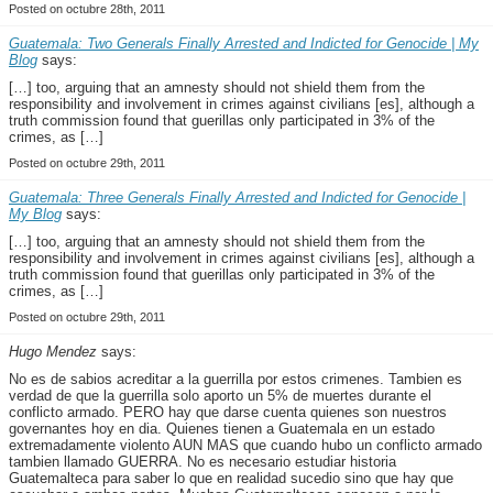
Posted on octubre 28th, 2011
Guatemala: Two Generals Finally Arrested and Indicted for Genocide | My
Blog
says:
[…] too, arguing that an amnesty should not shield them from the
responsibility and involvement in crimes against civilians [es], although a
truth commission found that guerillas only participated in 3% of the
crimes, as […]
Posted on octubre 29th, 2011
Guatemala: Three Generals Finally Arrested and Indicted for Genocide |
My Blog
says:
[…] too, arguing that an amnesty should not shield them from the
responsibility and involvement in crimes against civilians [es], although a
truth commission found that guerillas only participated in 3% of the
crimes, as […]
Posted on octubre 29th, 2011
Hugo Mendez
says:
No es de sabios acreditar a la guerrilla por estos crimenes. Tambien es
verdad de que la guerrilla solo aporto un 5% de muertes durante el
conflicto armado. PERO hay que darse cuenta quienes son nuestros
governantes hoy en dia. Quienes tienen a Guatemala en un estado
extremadamente violento AUN MAS que cuando hubo un conflicto armado
tambien llamado GUERRA. No es necesario estudiar historia
Guatemalteca para saber lo que en realidad sucedio sino que hay que