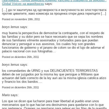
Гватемала: Тројца генерали конечно уапсени и обвинети за геноцид ·
Global Voices на македонски
says:
[…] да ги заштитува од одговорноста и вклученоста во злосторствата
против цивилите, иако комисија за проценка откри дека герилците […]
Posted on noviembre 18th, 2011
borys lemus
says:
muy buena la perspectiva de demostrar la contraparte, con el respeto de
las familias y su dolor pero se hace necesario que se sepa los nombres
de sus familiares vilmente asesinados y torturados para que puedan
denunciar y perseguir a sus asesinos, los cuales hoy son grandes
funcionarios de gobierno y el janano de colom se dio el lujo de adornar el
palacio nacional con sus fotografias…
Posted on diciembre 26th, 2011
borys lemus
says:
los comandantes de URNG y sus DELINCUENTES TERRORISTAS
deben de ser juzgados por la misma ley que persigue a Militares que
actuaron del lado correcto de la ley aun asi la misma iglesia catolica atizo
y financio los dos bandos….
Posted on diciembre 26th, 2011
Mario
says:
Los que se dicen que lucharon para traer libertad al pueblo eran unos
mercenarios que lo que hacían era destruirnos para quedarse con lo que
nos pertenece. Quienes se prestaron para pelear en las filas de la guerrilla