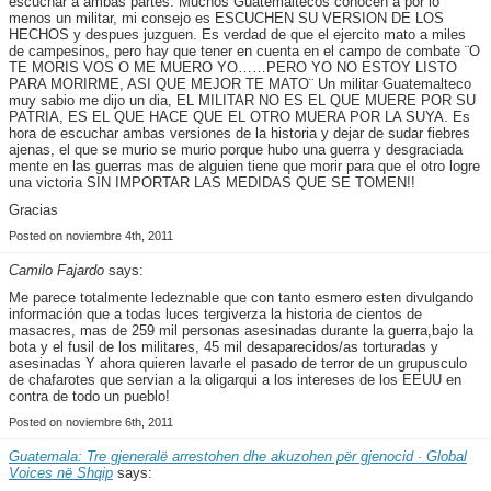
escuchar a ambas partes. Muchos Guatemaltecos conocen a por lo
menos un militar, mi consejo es ESCUCHEN SU VERSION DE LOS
HECHOS y despues juzguen. Es verdad de que el ejercito mato a miles
de campesinos, pero hay que tener en cuenta en el campo de combate ¨O
TE MORIS VOS O ME MUERO YO……PERO YO NO ESTOY LISTO
PARA MORIRME, ASI QUE MEJOR TE MATO¨ Un militar Guatemalteco
muy sabio me dijo un dia, EL MILITAR NO ES EL QUE MUERE POR SU
PATRIA, ES EL QUE HACE QUE EL OTRO MUERA POR LA SUYA. Es
hora de escuchar ambas versiones de la historia y dejar de sudar fiebres
ajenas, el que se murio se murio porque hubo una guerra y desgraciada
mente en las guerras mas de alguien tiene que morir para que el otro logre
una victoria SIN IMPORTAR LAS MEDIDAS QUE SE TOMEN!!
Gracias
Posted on noviembre 4th, 2011
Camilo Fajardo
says:
Me parece totalmente ledeznable que con tanto esmero esten divulgando
información que a todas luces tergiverza la historia de cientos de
masacres, mas de 259 mil personas asesinadas durante la guerra,bajo la
bota y el fusil de los militares, 45 mil desaparecidos/as torturadas y
asesinadas Y ahora quieren lavarle el pasado de terror de un grupusculo
de chafarotes que servian a la oligarqui a los intereses de los EEUU en
contra de todo un pueblo!
Posted on noviembre 6th, 2011
Guatemala: Tre gjeneralë arrestohen dhe akuzohen për gjenocid · Global
Voices në Shqip
says: