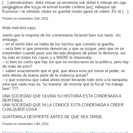
[…] persekutohen, duke shtuar se amnestia nuk duhet ti mbrojë ato nga
përgjegjësia dhe kyçja në krimet kundër civilëve [es], edhepse një
Komision i të vërtetës zbuloi se guerilat morën pjesë në vetëm 3% të […]
Posted on noviembre 11th, 2011
linda melchior
says:
siento que la mayoria de los comentarios hicieron bien sus tares. sin
embargo,
– en el remhi bien se habla de los hechos que cometio la guerilla.
– esta bien si que presente denuncias y que se juzgue, pero que no se
sorprenden cuando pase una decada despues de poner la denuncia, asi
ha sido en todos los casos y a NADIE le interesaba.
– si bien es cierto que hay los que se involucraron en la politica, pero hay
de malo de esto?
– saben exactamente que el gral, que ahora esta por tomar el poder, no
este detras de buena parte de la violencia actual?
– y que sorpresa que cabal ahora estan llevando todo esto a la banqueta.
sera que nada mas es “su manera” de mostrar que la fiscal “no trabaje
bien” ???
UNA SOCIEDAD QUE OLVIDA SU HISTORIA ESTA CONDENADA A
REPITIRLA.
UNA SOCIEDAD QUE NI LA CONOCE ESTA CONDENADA A CREER
CUALQUIER COSA.
GUATEMALA DESPIERTE ANTES DE QUE SEA TARDE.
Posted on noviembre 13th, 2011