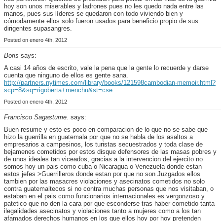
hoy son unos miserables y ladrones pues no les quedo nada entre las
manos, pues sus líderes se quedaron con todo viviendo bien y
cómodamente ellos solo fueron usados para beneficio propio de sus
dirigentes supasangres.
Posted on enero 4th, 2012
Boris
says:
A casi 14 años de escrito, vale la pena que la gente lo recuerde y darse
cuenta que ninguno de ellos es gente sana.
http://partners.nytimes.com/library/books/121598cambodian-memoir.html?
scp=8&sq=rigoberta+menchu&st=cse
Posted on enero 4th, 2012
Francisco Sagastume.
says:
Buen resume y esto es poco en comparacion de lo que no se sabe que
hizo la guerrilla en guatemala por que no se habla de los asaltos a
empresarios a campesinos, los turistas secuestrados y toda clase de
bejamenes cometidos por estos disque defensores de las masas pobres y
de unos ideales tan viceados, gracias a la intervencion del ejercito no
somos hoy un pais como cuba o Nicaragua o Venezuela donde estan
estos jefes >Guerrilleros donde estan por que no son Juzgados ellos
tambien por las masacres violaciones y asecinatos cometidos no solo
contra guatemaltecos si no contra muchas personas que nos visitaban, o
estaban en el pais como funcionarios internacionales es vergonzoso y
patetico que no den la cara por que esconderse tras haber cometido tanta
ilegalidades asecinatos y violaciones tanto a mujeres como a los tan
afamados derechos humanos en los que ellos hoy por hoy pretenden