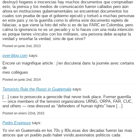
destruyó hogares e inocencias hay muchos documentos que comprueban
esto, la prensa y los medios de comunicación fueron callados pero aún
ahora en instituciones gubernamentales se encuentran documentos los
cuales son prueba de que el gobierno ejecutó y torturó a muchas personas
en este país y no la guerrilla como lo afirma este documento repleto de
falacias; a que viene la foto del niño si es de las FARC en Colombia, pero
calma la ignorancia no es un pecado y si lo haces con una mala intención
es porque tienes vínculos con los militares, una persona debe aceptar la
verdad y enseñar la verdad, sino de que sirve?
Posted on junio 2nd, 2013
over-blog.com
says:
Encore un magnifique article : j’en discuterai dans la journée avec certains
de
mes collègues
Posted on junio 2nd, 2014
Terrorists Rule the Roost in Guatemala
says:
[…] case to prosecute a genocide that never took place. Former guerrilla
— once members of the terrorist organizations URNG, ORPA, FAR, CUC,
and others — now dressed as “defenders of human rights” have […]
Posted on enero 22nd, 2015
Pedro Espinoza
says:
Yo vivi en Guatemala en los 70s y 80s,esas dos decadas fueron las mas
atroces que un pueblo pudo haber vivido,asesinatos politicos cada