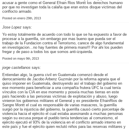
acusar a gente como el General Efrain Rios Montt los derechos humano
por que no investigan toda la calaña que eran estos disque victimas del
conflocto armado.
Posted on enero 29th, 2013
Jose Lopez
says:
Yo estoy totalmente de acuerdo con todo lo que se ha expuesto a favor de
procesar a la guerrilla, sin embargo por mas bueno que pueda ser el
trabajo de la Fundacion contra el Terrorismo, carece de algo fundamental
en investigacion…no hay fuentes de primera mano!!! Por ahi los pueden
fregar y de paso a todos los que somos anti-izquierda.
Posted on mayo 9th, 2013
jorge castellanos
says:
Entiendan algo, la guerra civil en Guatemala comenzó desde el
derrocamiento de Jacobo Arbenz Guzmán por la reforma agraria que el
quiso imponer en Guatemala, destruyendo así el trabajo del gobierno en
ese momento para beneficiar a una compañía frutera UFC la cual tenía
vínculos con la CIA en ese momento y poseía muchas tierras en este
país haciendo a las personas victimas de explotación y abuso, luego
vinieron los gobiernos militares el General y ex presidente EfrainRios de
Sangre Montt el cual es responsable de varias masacres, la guerrilla
surgió por la injusticia del gobierno, la guerrilla causó cierto porcentaje de
violencia hacia el ejército el cual estaba asesinando a muchas personas
según su excusa porque el pueblo tenía tendencias al comunismo, el
ejército ejecutó el 93% de la violencia en el conflicto armado interno en
este país y fue el ejército quien reclutó niños para las reservas militares y