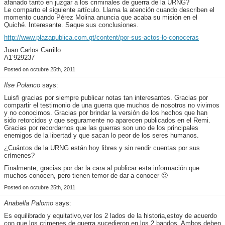
afanado tanto en juzgar a los criminales de guerra de la URNG?
Le comparto el siguiente artículo. Llama la atención cuando describen el
momento cuando Pérez Molina anuncia que acaba su misión en el
Quiché. Interesante. Saque sus conclusiones.
http://www.plazapublica.com.gt/content/por-sus-actos-lo-conoceras
Juan Carlos Carrillo
A1’929237
Posted on octubre 25th, 2011
Ilse Polanco
says:
Luisfi gracias por siempre publicar notas tan interesantes. Gracias por
compartir el testimonio de una guerra que muchos de nosotros no vivimos
y no conocimos. Gracias por brindar la versión de los hechos que han
sido retorcidos y que seguramente no aparecen publicados en el Remi.
Gracias por recordarnos que las guerras son uno de los principales
enemigos de la libertad y que sacan lo peor de los seres humanos.
¿Cuántos de la URNG están hoy libres y sin rendir cuentas por sus
crímenes?
Finalmente, gracias por dar la cara al publicar esta información que
muchos conocen, pero tienen temor de dar a conocer 🙂
Posted on octubre 25th, 2011
Anabella Palomo
says:
Es equilibrado y equitativo,ver los 2 lados de la historia,estoy de acuerdo
con que los crimenes de guerra sucedieron en los 2 bandos. Ambos deben