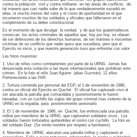
contra la población civil y contra militares en las áreas de conflicto; de
tal manera que casi nadie sabe de lo que verdaderamente sucedió en
ellas, ni mucho menos del valor y el costo de oportunidad en el que
incurrieron muchos de los soldados y oficiales que fallecieron en el
cumplimiento de su deber constitucional.
Es el momento de que divulgar la verdad, y de que los guatematlecos
conozcan los actos criminales de aquellos que, hoy por hoy, se ufanan
de ser defensores de los derechos humanos, de ser mártires e inocentes
víctimas de un conflicto que nadie quiso que sucediera, pero que el
Ejercito no inicio, y que nuestra generación tuvo que enfrentar con valor.
Las fotos muestran:
1. Uso de niños como combatientes por parte de la URNG. Jamás fue
denunciada esta violación a las leyes internacionales que prohibían este
crimen. En la foto el niño Juan Aguirre (alias Guzmán), 12 años.
Perteneciente a las FAR.
2. Tortura cometida por personal del EGP, el 1 de noviembre de 1986,
contra un oficial del Ejercito en Quiché. El oficial fue capturado vivo al
ser atacada la patrulla que comandaba y posteriormente le fueron
tatuadas, con un cuchillo las siglas del grupo criminal mas violento de la
URNG en la espalda, para posteriormente asesinarlo.
3. El 1 de noviembre de 1986, en Quiché, fue emboscada una patrulla
militar por miembros de la URNG, que capturaron soldados vivos. Los
soldados fueron torturados quitándoles el rostro con cuchillo. La foto es
del soldado Diaz (Se omite nombre por respeto a familiares).
4. Miembros de URNG atacaron una patrulla militar y capturaron al