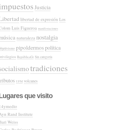
impuestos
Justicia
Libertad
libertad de expresión
Los
Colom
Luis Figueroa
manifestaciones
nostalgia
música
naturaleza
pipoldermos
política
objetivismo
privilegios
RepúblicaGt
Sin categoría
tradiciones
socialismo
tributos
volcanes
UFM
Lugares que visito
14ymedio
Ayn Rand Institute
Bari Weiss
Carlos Rodríguez Braun