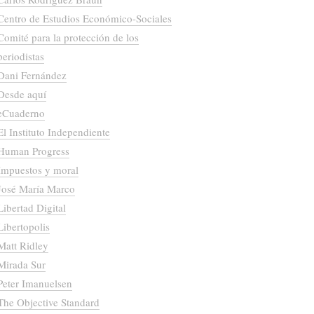
Centro de Estudios Económico-Sociales
Comité para la protección de los
periodistas
Dani Fernández
Desde aquí
eCuaderno
El Instituto Independiente
Human Progress
Impuestos y moral
José María Marco
Libertad Digital
Libertopolis
Matt Ridley
Mirada Sur
Peter Imanuelsen
The Objective Standard