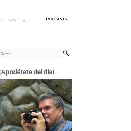
PODCASTS
 libertad y la razón
¡Apodérate del día!