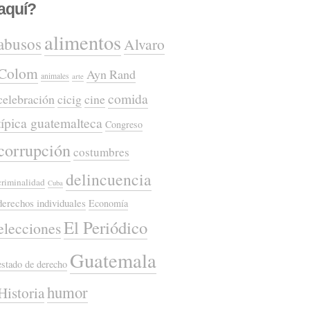
aquí?
alimentos
abusos
Alvaro
Colom
Ayn Rand
animales
arte
comida
celebración
cicig
cine
típica guatemalteca
Congreso
corrupción
costumbres
delincuencia
criminalidad
Cuba
derechos individuales
Economía
El Periódico
elecciones
Guatemala
estado de derecho
humor
Historia