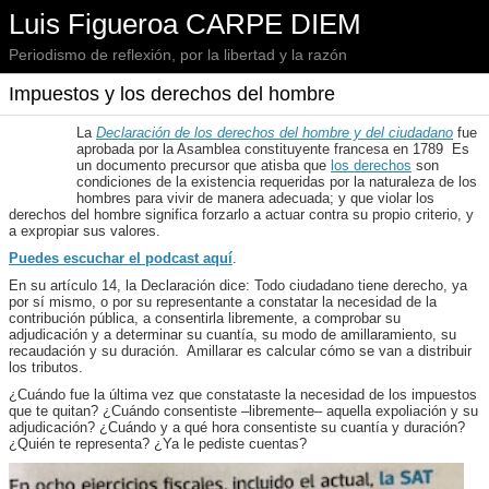
Luis Figueroa CARPE DIEM
Periodismo de reflexión, por la libertad y la razón
Impuestos y los derechos del hombre
La
Declaración de los derechos del hombre y del ciudadano
fue
aprobada por la Asamblea constituyente francesa en 1789 Es
un documento precursor que atisba que
los derechos
son
condiciones de la existencia requeridas por la naturaleza de los
hombres para vivir de manera adecuada; y que violar los
derechos del hombre significa forzarlo a actuar contra su propio criterio, y
a expropiar sus valores.
Puedes escuchar el podcast aquí
.
En su artículo 14, la Declaración dice: Todo ciudadano tiene derecho, ya
por sí mismo, o por su representante a constatar la necesidad de la
contribución pública, a consentirla libremente, a comprobar su
adjudicación y a determinar su cuantía, su modo de amillaramiento, su
recaudación y su duración. Amillarar es calcular cómo se van a distribuir
los tributos.
¿Cuándo fue la última vez que constataste la necesidad de los impuestos
que te quitan? ¿Cuándo consentiste –libremente– aquella expoliación y su
adjudicación? ¿Cuándo y a qué hora consentiste su cuantía y duración?
¿Quién te representa? ¿Ya le pediste cuentas?