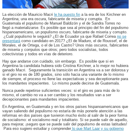
La elección de Mauricio Macri
le ha puesto fin
a la era de los Kirchner en
Argentina; una era oscura, fabricante de miseria y corrupta. En
Guatemala el populismo de Manuel Baldizón y el de Sandra Torres no
llegó a materializarse. Es posible que sea al principio del fin del populismo
hispanoamericano, un populismo oscuro, fabricante de miseria y corrupto.
¿Cuál populismo le seguirá? ¿El de Ecuador ya que Rafael Correa
no se
presentará
como candidato en 2017? ¿El de Maduro, el de Roussef, el de
Morales, el de Ortega, o el de Los Castro? Unos más oscuros, fabricantes
de miseria y corrputos que otros; pero todos socialistas, todos
colectivistas y todos en vías de deterioro.
Hay que andarse con cuidado, sin embargo. Es posible que si en
Argentina la candidata hubiera sido Cristina Kirchner, a lo mejor no hubiera
ganado Macri. Seguramente la transición en Argentina va a ser dolorosa y
si el giro no es de 180 grados, sino sólo hacia una variante de lo mismo
de siempre, el proceso no llene las expectativas y sea deceptionante para
los mandantes impacientes. Lo mismo puede decirse de Guatemala.
Nunca puede repetirse suficientes veces: si el giro es para más de lo
mismo, el cambio no va a ser cambio y los resultados van a ser
decepcionantes para mandantes impacientes.
En Argentina, en Guatemala y en los otros países hispanoamericanos que
vayan saliendo del populismo no estaría de más ponerle atención a las
reformas en dos países que tuvieron mucho éxito al salir de la peor forma
de socialismo: el socialismo real y totalitario. Si se puede salir de aquello,
para mejorar, ¡seguro que se puede salir del populismo de estas latitudes!
Para eso sugiero estudiar y comprender
lo que Mart Laar y su gobierno