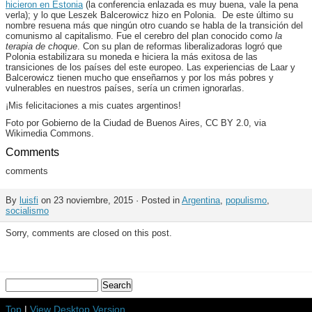
hicieron en Estonia
(la conferencia enlazada es muy buena, vale la pena
verla); y lo que Leszek Balcerowicz hizo en Polonia. De este último su
nombre resuena más que ningún otro cuando se habla de la transición del
comunismo al capitalismo. Fue el cerebro del plan conocido como
la
terapia de choque
. Con su plan de reformas liberalizadoras logró que
Polonia estabilizara su moneda e hiciera la más exitosa de las
transiciones de los países del este europeo. Las experiencias de Laar y
Balcerowicz tienen mucho que enseñarnos y por los más pobres y
vulnerables en nuestros países, sería un crimen ignorarlas.
¡Mis felicitaciones a mis cuates argentinos!
Foto por Gobierno de la Ciudad de Buenos Aires, CC BY 2.0, via
Wikimedia Commons.
Comments
comments
By
luisfi
on 23 noviembre, 2015 · Posted in
Argentina
,
populismo
,
socialismo
Sorry, comments are closed on this post.
Top
|
View Desktop Version