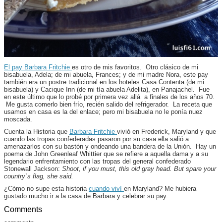
El pay Barbara Fritchie
es otro de mis favoritos. Otro clásico de mi
bisabuela, Adela; de mi abuela, Frances; y de mi madre Nora, este pay
también era un postre tradicional en los hoteles Casa Contenta (de mi
bisabuela) y Cacique Inn (de mi tía abuela Adelita), en Panajachel. Fue
en este último que lo probé por primera vez allá a finales de los años 70.
Me gusta comerlo bien frío, recién salido del refrigerador. La receta que
usamos en casa es la del enlace; pero mi bisabuela no le ponía nuez
moscada.
Cuenta la Historia que
Barbara Fritchie
vivió en Frederick, Maryland y que
cuando las tropas confederadas pasaron por su casa ella salió a
amenazarlos con su bastón y ondeando una bandera de la Unión. Hay un
poema de John Greenleaf Whittier que se refiere a aquella dama y a su
legendario enfrentamiento con las tropas del general confederado
Stonewall Jackson:
Shoot, if you must, this old gray head. But spare your
country`s flag, she said.
¿Cómo no supe esta historia
cuando viví
en Maryland? Me hubiera
gustado mucho ir a la casa de Barbara y celebrar su pay.
Comments