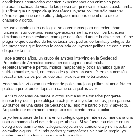
condiciones controladas efectúen experimentos con animales para
mejorar la calidad de vida de las personas; pero se me hace cuesta arriba
justificar que un grupo de quinceañeros inyecte pollitos sólo para ver
cómo es que uno crece alto y delgado, mientras que el otro crece
chaparro y gordo.
Incluso cuando en los colegios se abren ranas para entender cómo
funcionan sus cuerpos, esas
operaciones
se hacen con los batracios
debidamente anestesiados para que no sufran durante la disección. Y me
pregunto que cuántos de los estudiantes, padres de familia y colegas de
los profesores que idearon la canallada de inyectar pollitos se dan cuenta
de que está mal.
Hace algunos años, un grupo de amigos intervino en la Sociedad
Protectora de Animales porque en ese lugar se maltrataba
espantosamente a perros, monos, mapaches y otros animlitos que ahí
sufrían hambre, sed, enfermedades y otros abusos. Y en esa ocasión
rescatamos varios perros que eran prácticamente torturados.
Hace ratales ví como un criador de pollos arrojaba pollitos al agua fría en
protesta por el precio tope a la carne de aquellas aves.
He visto docenas de perros y otros animales maltratados por gente
ignorante y cerril; pero obligar a patojitos a inyectar pollitos, para ganarse
20 puntos de una clase de Secundaria…eso me pareció fútil y abyecto.
No puede ser moralmente aceptable semejante tarea escolar.
Si yo fuera padre de familia en un colegio que permite eso…mandaría una
nota demandando el cese de aquel abuso. Si yo fuera estudiante en un
colegio que permite eso…alegaría objeción de conciencia y no inyectaría
animalito alguno. Y si mis padres y compañeros hicieran lo propio, yo
sentiría mucha admiración y respeto por ellos.