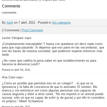
Comments
comments
By
luisfi
on 7 abril, 2011 · Posted in
Sin categoría
2 Comments |
Post Comment
Lester Vásquez
says:
¡Completamente inaceptable! Y basta con quedarse sin decir nada como
para que siga pasando. Si dejamos que eso pase en las secundarias, que
son las bases de nuestra sociedad, que podemos esperar entonces mas
tarde.
¿No crees que valdría la pena saber en que establecimiento es para
hacerse la denuncia Luisfi?
Posted on abril 7th, 2011
Ana Ciani
says:
¿Cómo es posible que permitan eso en un colegio? …lo que es la
ignorancia y la falta de conciencia de que lo animales SÍ sienten. Me
enerva y me entristece ver como algunas personas son capaces de
causar angustia y dolor a otros seres. “No me importa si un animal puede
razonar, sólo sé que es capaz de sufrir (y de gozar) y por ello lo considero
mi prójimo.” Albert Schweitzer
Posted on abril 7th, 2011