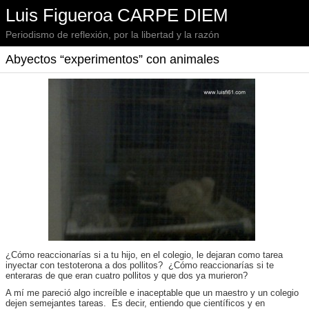
Luis Figueroa CARPE DIEM
Periodismo de reflexión, por la libertad y la razón
Abyectos “experimentos” con animales
¿Cómo reaccionarías si a tu hijo, en el colegio, le dejaran como tarea
inyectar con testoterona a dos pollitos? ¿Cómo reaccionarías si te
enteraras de que eran cuatro pollitos y que dos ya murieron?
A mí me pareció algo increíble e inaceptable que un maestro y un colegio
dejen semejantes tareas. Es decir, entiendo que científicos y en