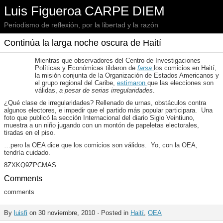
Luis Figueroa CARPE DIEM
Periodismo de reflexión, por la libertad y la razón
Continúa la larga noche oscura de Haití
Mientras que observadores del Centro de Investigaciones
Políticas y Económicas tildaron de
farsa
los comicios en Haití,
la misión conjunta de la Organización de Estados Americanos y
el grupo regional del Caribe,
estimaron
que las elecciones son
válidas,
a pesar de serias irregularidades
.
¿Qué clase de irregularidades? Rellenado de urnas, obstáculos contra
algunos electores, e impedir que el partido más popular participara. Una
foto que publicó la sección Internacional del diario Siglo Veintiuno,
muestra a un niño jugando con un montón de papeletas electorales,
tiradas en el piso.
…pero la OEA dice que los comicios son válidos. Yo, con la OEA,
tendría cuidado.
8ZXKQ9ZPCMAS
Comments
comments
By
luisfi
on 30 noviembre, 2010 · Posted in
Haití
,
OEA