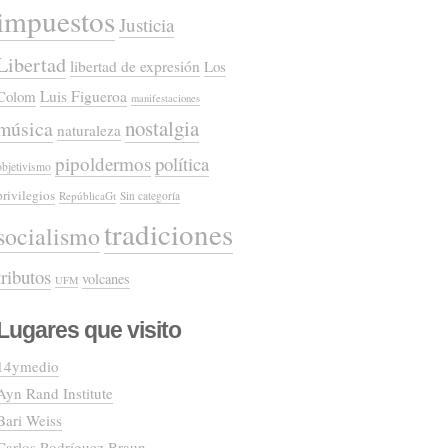
impuestos
Justicia
Libertad
libertad de expresión
Los
Colom
Luis Figueroa
manifestaciones
nostalgia
música
naturaleza
pipoldermos
política
objetivismo
privilegios
RepúblicaGt
Sin categoría
tradiciones
socialismo
tributos
volcanes
UFM
Lugares que visito
14ymedio
Ayn Rand Institute
Bari Weiss
Carlos Rodríguez Braun