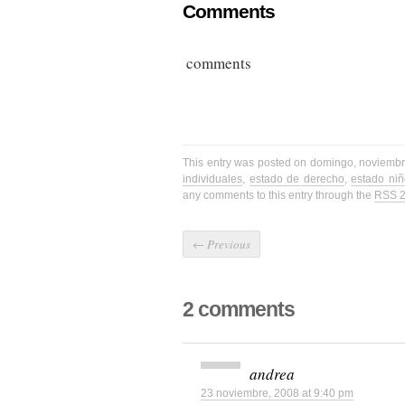
Comments
comments
This entry was posted on domingo, noviembre
individuales
,
estado de derecho
,
estado niñ
any comments to this entry through the
RSS 2
←
Previous
2 comments
andrea
23 noviembre, 2008 at 9:40 pm