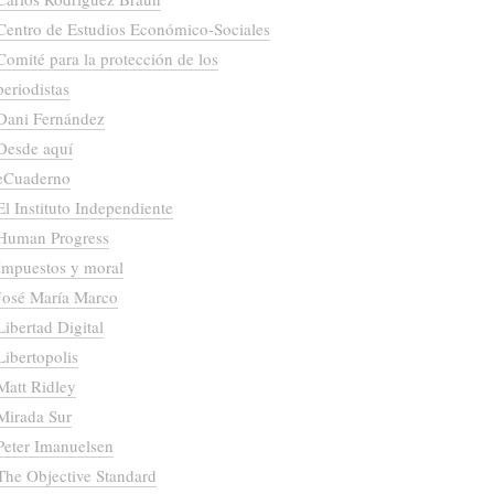
Centro de Estudios Económico-Sociales
Comité para la protección de los
periodistas
Dani Fernández
Desde aquí
eCuaderno
El Instituto Independiente
Human Progress
Impuestos y moral
José María Marco
Libertad Digital
Libertopolis
Matt Ridley
Mirada Sur
Peter Imanuelsen
The Objective Standard