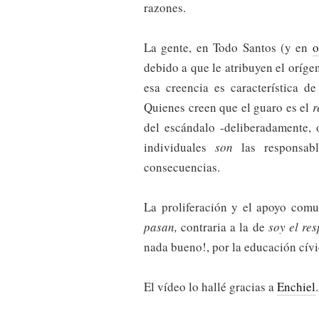
razones.
La gente, en Todo Santos (y en
o
debido a que le atribuyen el oríge
esa creencia es característica d
Quienes creen que el guaro es el
r
del escándalo -deliberadamente, 
individuales
son
las responsab
consecuencias.
La proliferación y el apoyo comu
pasan,
contraria a la de
soy el re
nada bueno!, por la educación cívi
El vídeo lo hallé gracias a
Enchiel
.