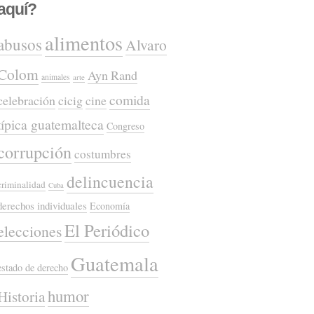
aquí?
alimentos
abusos
Alvaro
Colom
Ayn Rand
animales
arte
comida
celebración
cicig
cine
típica guatemalteca
Congreso
corrupción
costumbres
delincuencia
criminalidad
Cuba
derechos individuales
Economía
El Periódico
elecciones
Guatemala
estado de derecho
humor
Historia