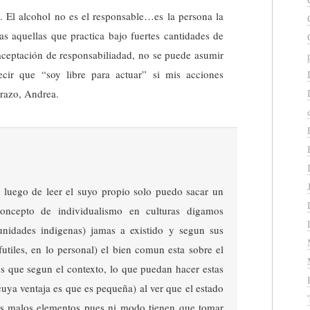
. El alcohol no es el responsable…es la persona la
as aquellas que practica bajo fuertes cantidades de
 aceptación de responsabiliadad, no se puede asumir
ecir que “soy libre para actuar” si mis acciones
brazo, Andrea.
 y luego de leer el suyo propio solo puedo sacar un
oncepto de individualismo en culturas digamos
unidades indigenas) jamas a existido y segun sus
futiles, en lo personal) el bien comun esta sobre el
es que segun el contexto, lo que puedan hacer estas
uya ventaja es que es pequeña) al ver que el estado
os malos elementos pues ni modo tienen que tomar