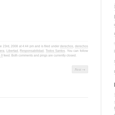
 23rd, 2008 at 4:44 pm and is filed under
derechos
,
derechos
era
,
Libertad
,
Responsabilidad
,
Todos Santos
. You can follow
.0
feed. Both comments and pings are currently closed.
Next
→