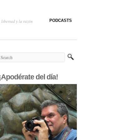
PODCASTS
 libertad y la razón
¡Apodérate del día!