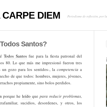
oa CARPE DIEM
Periodismo de reflexión, por la
 Todos Santos?
té
Todos Santos
fue para la fiesta patronal del
años 80. Lo que más me impresionó fueron tres
s un gozo para los sentidos-, la
competencia
a
 hecho de que todos: hombres, mujeres, jóvenes,
rrachos propiamente, sino bolos perdidos.
ón porque he
leído
que
para reducir problemas,
rafamiliar, sucidios, desordenes, y otros, los