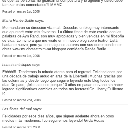
es que las personas no guardan la compostura y lo ageden y usted debe
tamizar estos comentarios?LMMMC
Posted on marzo 1st, 2008
María Renée Batlle
says:
Me mandaron su dirección vía mail. Descubro un blog muy interesante
que apuntaré entre mis favoritos. La última frase de este escrito con las
palabras de Ayn Rand, son muy apropiadas y bien venidas en mi filosofía
de vida. Lo invito a que me visite en mi nuevo blog sobre teatro. Está
bastante nuevo, pero ya tiene algunos autores con sus correspondientes
obras:www.muchoteatrolm-mr.blogspot.comMaría Renée Batlle
Posted on marzo 1st, 2008
homohominilupus
says:
Ehhhh!!! ¡Tendremos la mirada atenta para el regreso!¡Felicitaciones por
una década de trabajo arduo en aras de la Libertad! ¡Muchas gracias por
las columnas y desde luego que seguiré leyendo este blog todos los
días!De paso, ¡felicitaciones porque 10 años no pasan en vano sin haber
logrado significativos cambios en todos tus lectores!On Liberty,Guillermo
P.
Posted on marzo 2nd, 2008
Las flores del mal
says:
Felicidades por esos diez años, que siguen adelante ahora en otros
medios más modernos. !Lo seguiremos leyendo! Gilda Rodas
Posted on marzo 3rd, 2008