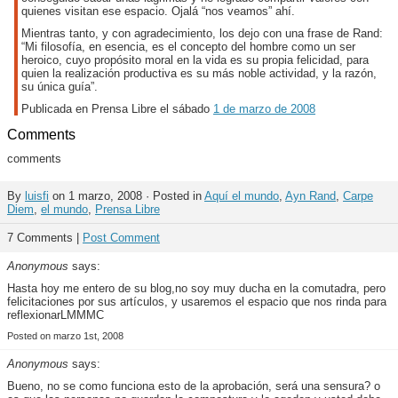
quienes visitan ese espacio. Ojalá “nos veamos” ahí.
Mientras tanto, y con agradecimiento, los dejo con una frase de Rand:
“Mi filosofía, en esencia, es el concepto del hombre como un ser
heroico, cuyo propósito moral en la vida es su propia felicidad, para
quien la realización productiva es su más noble actividad, y la razón,
su única guía”.
Publicada en Prensa Libre el sábado
1 de marzo de 2008
Comments
comments
By
luisfi
on 1 marzo, 2008 · Posted in
Aquí el mundo
,
Ayn Rand
,
Carpe
Diem
,
el mundo
,
Prensa Libre
7 Comments |
Post Comment
Anonymous
says:
Hasta hoy me entero de su blog,no soy muy ducha en la comutadra, pero
felicitaciones por sus artículos, y usaremos el espacio que nos rinda para
reflexionarLMMMC
Posted on marzo 1st, 2008
Anonymous
says:
Bueno, no se como funciona esto de la aprobación, será una sensura? o