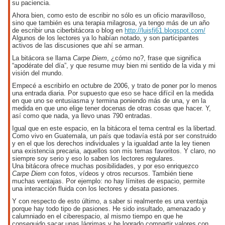
su paciencia.
Ahora bien, como esto de escribir no sólo es un oficio maravilloso,
sino que también es una terapia milagrosa, ya tengo más de un año
de escribir una ciberbitácora o blog en
http://luisfi61.blogspot.com/
Algunos de los lectores ya lo habían notado, y son participantes
activos de las discusiones que ahí se arman.
La bitácora se llama
Carpe Diem
, ¿cómo no?, frase que significa
“apodérate del día”, y que resume muy bien mi sentido de la vida y mi
visión del mundo.
Empecé a escribirlo en octubre de 2006, y trato de poner por lo menos
una entrada diaria. Por supuesto que eso se hace difícil en la medida
en que uno se entusiasma y termina poniendo más de una, y en la
medida en que uno elige tener docenas de otras cosas que hacer. Y,
así como que nada, ya llevo unas 790 entradas.
Igual que en este espacio, en la bitácora el tema central es la libertad.
Como vivo en Guatemala, un país que todavía está por ser construido
y en el que los derechos individuales y la igualdad ante la ley tienen
una existencia precaria, aquellos son mis temas favoritos. Y claro, no
siempre soy serio y eso lo saben los lectores regulares.
Una bitácora ofrece muchas posibilidades, y por eso enriquezco
Carpe Diem
con fotos, vídeos y otros recursos. También tiene
muchas ventajas. Por ejemplo: no hay límites de espacio, permite
una interacción fluida con los lectores y desata pasiones.
Y con respecto de esto último, a saber si realmente es una ventaja
porque hay todo tipo de pasiones. He sido insultado, amenazado y
calumniado en el ciberespacio, al mismo tiempo en que he
conseguido sacar unas lágrimas y he logrado compartir valores con