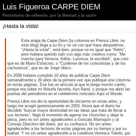
Luis Figueroa CARPE DIEM
Periodismo de reflexión, por la libertad y la razón
¡Hasta la vista!
Esta etapa de
Carpe Diem
[la columna en Prensa Libre, no
este
blog
] llega a su fin y no sé con qué frase despedirme.
“¡Hasta la vista!”, está bien, porque no es igual que “Adiós”,
pero hubiera querido salir con algo más creativo como: “Me
marcho para Venecia. Adiós, Lucrecia, te escribiré”, que creo
que es de Mario Esfarcies; o “Cuídense de los comunistas y de los
cachurecos”, que es de Jorge Ubico.
En 2008 hubiera cumplido 10 años de publicar
Carpe Diem
semanalmente y 20 años de la primera vez que publiqué una columna
en estas páginas. Ese fue un artículo al que le tengo mucho cariño,
porque era sobre mi filósofa favorita, Ayn Rand, y porque me abrió las
puertas del periodismo en el celebérrimo noticiario
Aquí el Mundo
.
Prensa Libre me dio la oportunidad de iniciarme en estas artes, y
luego me acogió generosamente en 2003. Ahora que el diario ha
decidido “buscar mayor diversidad en las ideas que trata de llevar a
sus lectores”, llegó el momento de agarrar los chunches y dejar la
pieza, pero no sin antes agradecerles a Gonzalo Marroquín y al
Consejo Directivo del diario, por su confianza. No sin antes
agradecerles a los lectores de estas páginas por su tiempo y por su
lealtad. Y no sin antes agradecerle a la coeditora Verónica Toledo, por