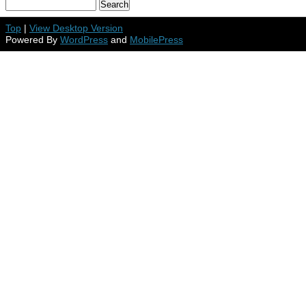
Top
|
View Desktop Version
Powered By
WordPress
and
MobilePress