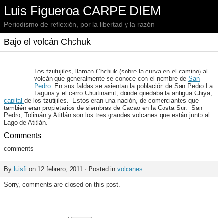
Luis Figueroa CARPE DIEM
Periodismo de reflexión, por la libertad y la razón
Bajo el volcán Chchuk
Los tzutujiles, llaman Chchuk (sobre la curva en el camino) al
volcán que generalmente se conoce con el nombre de
San
Pedro
. En sus faldas se asientan la población de San Pedro La
Laguna y el cerro Chuitinamit, donde quedaba la antigua Chiya,
capital
de los tzutijiles. Estos eran una nación, de comerciantes que
también eran propietarios de siembras de Cacao en la Costa Sur. San
Pedro, Tolimán y Atitlán son los tres grandes volcanes que están junto al
Lago de Atitlán.
Comments
comments
By
luisfi
on 12 febrero, 2011 · Posted in
volcanes
Sorry, comments are closed on this post.