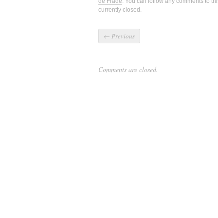
de Frade
. You can follow any comments to thi
currently closed.
←
Previous
Comments are closed.