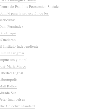
Centro de Estudios Económico-Sociales
Comité para la protección de los
periodistas
Dani Fernández
Desde aquí
eCuaderno
El Instituto Independiente
Human Progress
Impuestos y moral
José María Marco
Libertad Digital
Libertopolis
Matt Ridley
Mirada Sur
Peter Imanuelsen
The Objective Standard