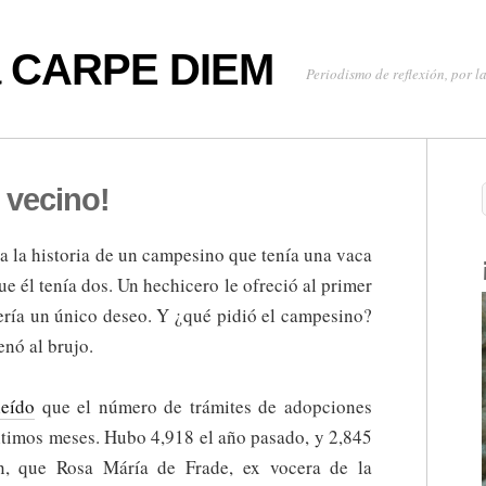
oa CARPE DIEM
Periodismo de reflexión, por la
 vecino!
ta la historia de un campesino que tenía una vaca
e él tenía dos. Un hechicero le ofreció al primer
ría un único deseo. Y ¿qué pidió el campesino?
enó al brujo.
leído
que el número de trámites de adopciones
ltimos meses. Hubo 4,918 el año pasado, y 2,845
n, que Rosa Máría de Frade, ex vocera de la