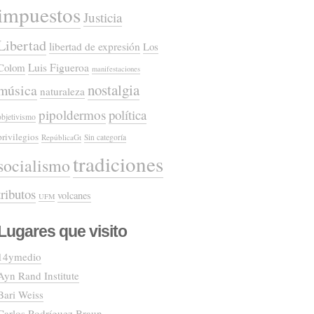
impuestos
Justicia
Libertad
libertad de expresión
Los
Colom
Luis Figueroa
manifestaciones
nostalgia
música
naturaleza
pipoldermos
política
objetivismo
privilegios
RepúblicaGt
Sin categoría
tradiciones
socialismo
tributos
volcanes
UFM
Lugares que visito
14ymedio
Ayn Rand Institute
Bari Weiss
Carlos Rodríguez Braun