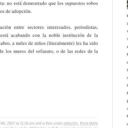
cta: no está demostrado que los supuestos robos
sos de adopción.
ción entre sectores interesados, periodistas,
 está acabando con la noble institución de la
bro, a miles de niños (literalmente) les ha sido
e los muros del orfanato, o de las redes de la
9th, 2007 at 11:36 pm and is filed under
adopción
,
Rosa María