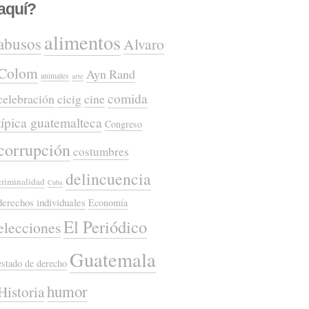
aquí?
alimentos
abusos
Alvaro
Colom
Ayn Rand
animales
arte
comida
celebración
cicig
cine
típica guatemalteca
Congreso
corrupción
costumbres
delincuencia
criminalidad
Cuba
derechos individuales
Economía
El Periódico
elecciones
Guatemala
estado de derecho
humor
Historia