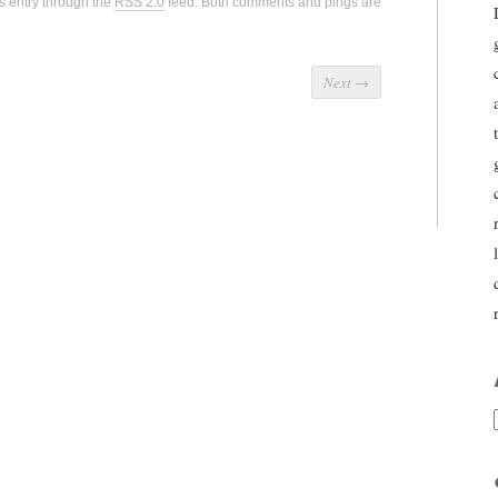
s entry through the
RSS 2.0
feed. Both comments and pings are
Next
→