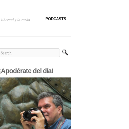
PODCASTS
 libertad y la razón
¡Apodérate del día!