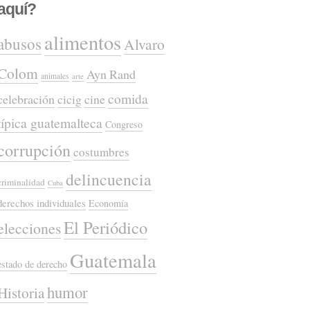
aquí?
alimentos
abusos
Alvaro
Colom
Ayn Rand
animales
arte
comida
celebración
cicig
cine
típica guatemalteca
Congreso
corrupción
costumbres
delincuencia
criminalidad
Cuba
derechos individuales
Economía
El Periódico
elecciones
Guatemala
estado de derecho
humor
Historia