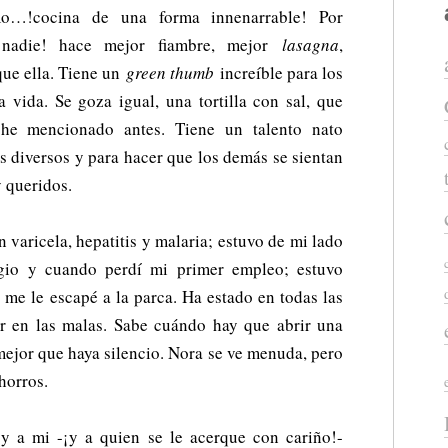
!cocina de una forma innenarrable! Por
 ¡nadie! hace mejor fiambre, mejor
lasagna
,
 que ella. Tiene un
green thumb
increíble para los
la vida. Se goza igual, una tortilla con sal, que
he mencionado antes. Tiene un talento nato
s diversos y para hacer que los demás se sientan
 queridos.
varicela, hepatitis y malaria; estuvo de mi lado
gio y cuando perdí mi primer empleo; estuvo
me le escapé a la parca. Ha estado en todas las
tar en las malas. Sabe cuándo hay que abrir una
mejor que haya silencio. Nora se ve menuda, pero
horros.
y a mi -¡y a quien se le acerque con cariño!-