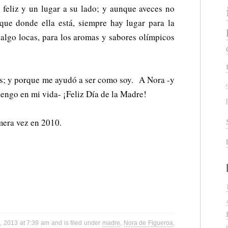
 feliz y un lugar a su lado; y aunque aveces no
 que donde ella está, siempre hay lugar para la
s algo locas, para los aromas y sabores olímpicos
; y porque me ayudó a ser como soy. A Nora -y
tengo en mi vida- ¡Feliz Día de la Madre!
imera vez en 2010.
, 2013 at 7:39 am and is filed under
madre
,
Nora de Figueroa
,