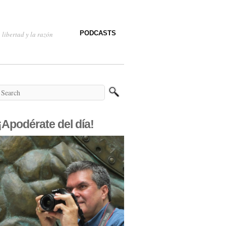
PODCASTS
 libertad y la razón
¡Apodérate del día!