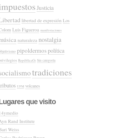
impuestos
Justicia
Libertad
libertad de expresión
Los
Colom
Luis Figueroa
manifestaciones
nostalgia
música
naturaleza
pipoldermos
política
objetivismo
privilegios
RepúblicaGt
Sin categoría
tradiciones
socialismo
tributos
volcanes
UFM
Lugares que visito
14ymedio
Ayn Rand Institute
Bari Weiss
Carlos Rodríguez Braun