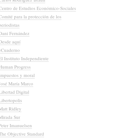
Centro de Estudios Económico-Sociales
Comité para la protección de los
periodistas
Dani Fernández
Desde aquí
eCuaderno
El Instituto Independiente
Human Progress
Impuestos y moral
José María Marco
Libertad Digital
Libertopolis
Matt Ridley
Mirada Sur
Peter Imanuelsen
The Objective Standard