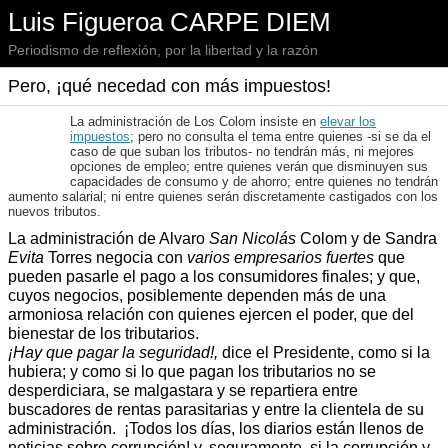
Luis Figueroa CARPE DIEM
Periodismo de reflexión, por la libertad y la razón
Pero, ¡qué necedad con más impuestos!
La administración de Los Colom insiste en
elevar los
impuestos
; pero no consulta el tema entre quienes -si se da el
caso de que suban los tributos- no tendrán más, ni mejores
opciones de empleo; entre quienes verán que disminuyen sus
capacidades de consumo y de ahorro; entre quienes no tendrán
aumento salarial; ni entre quienes serán discretamente castigados con los
nuevos tributos.
La administración de Alvaro
San Nicolás
Colom y de Sandra
Evita
Torres negocia con
varios empresarios fuertes
que
pueden pasarle el pago a los consumidores finales; y que,
cuyos negocios, posiblemente dependen más de una
armoniosa relación con quienes ejercen el poder, que del
bienestar de los tributarios.
¡Hay que pagar la seguridad!,
dice el Presidente, como si la
hubiera; y como si lo que pagan los tributarios no se
desperdiciara, se malgastara y se repartiera entre
buscadores de rentas parasitarias y entre la clientela de su
administración. ¡Todos los días, los diarios están llenos de
noticias sobre corrupción! y, seguramente, si la corrupción y