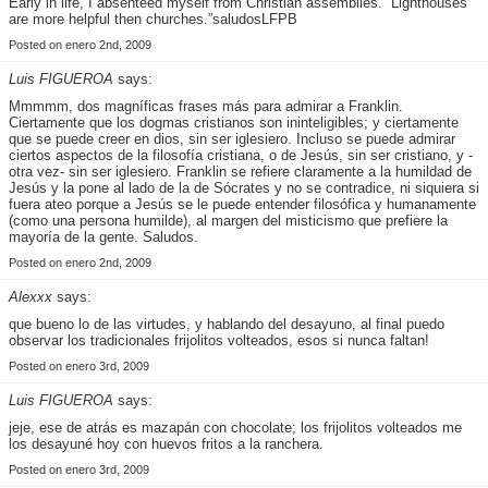
Early in life, I absenteed myself from Christian assemblies.””Lighthouses
are more helpful then churches.”saludosLFPB
Posted on enero 2nd, 2009
Luis FIGUEROA
says:
Mmmmm, dos magníficas frases más para admirar a Franklin.
Ciertamente que los dogmas cristianos son ininteligibles; y ciertamente
que se puede creer en dios, sin ser iglesiero. Incluso se puede admirar
ciertos aspectos de la filosofía cristiana, o de Jesús, sin ser cristiano, y -
otra vez- sin ser iglesiero. Franklin se refiere claramente a la humildad de
Jesús y la pone al lado de la de Sócrates y no se contradice, ni siquiera si
fuera ateo porque a Jesús se le puede entender filosófica y humanamente
(como una persona humilde), al margen del misticismo que prefiere la
mayoría de la gente. Saludos.
Posted on enero 2nd, 2009
Alexxx
says:
que bueno lo de las virtudes, y hablando del desayuno, al final puedo
observar los tradicionales frijolitos volteados, esos si nunca faltan!
Posted on enero 3rd, 2009
Luis FIGUEROA
says:
jeje, ese de atrás es mazapán con chocolate; los frijolitos volteados me
los desayuné hoy con huevos fritos a la ranchera.
Posted on enero 3rd, 2009