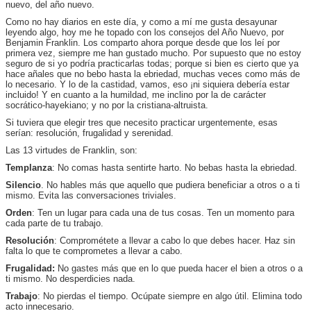
nuevo, del año nuevo.
Como no hay diarios en este día, y como a mí me gusta desayunar
leyendo algo, hoy me he topado con los consejos del Año Nuevo, por
Benjamin Franklin. Los comparto ahora porque desde que los leí por
primera vez, siempre me han gustado mucho. Por supuesto que no estoy
seguro de si yo podría practicarlas todas; porque si bien es cierto que ya
hace añales que no bebo hasta la ebriedad, muchas veces como más de
lo necesario. Y lo de la castidad, vamos, eso ¡ni siquiera debería estar
incluido! Y en cuanto a la humildad, me inclino por la de carácter
socrático-hayekiano; y no por la cristiana-altruista.
Si tuviera que elegir tres que necesito practicar urgentemente, esas
serían: resolución, frugalidad y serenidad.
Las 13 virtudes de Franklin, son:
Templanza
: No comas hasta sentirte harto. No bebas hasta la ebriedad.
Silencio
. No hables más que aquello que pudiera beneficiar a otros o a ti
mismo. Evita las conversaciones triviales.
Orden
: Ten un lugar para cada una de tus cosas. Ten un momento para
cada parte de tu trabajo.
Resolución
: Comprométete a llevar a cabo lo que debes hacer. Haz sin
falta lo que te comprometes a llevar a cabo.
Frugalidad:
No gastes más que en lo que pueda hacer el bien a otros o a
ti mismo. No desperdicies nada.
Trabajo
: No pierdas el tiempo. Ocúpate siempre en algo útil. Elimina todo
acto innecesario.