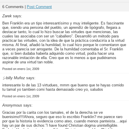
6 Comments |
Post Comment
Zarek
says:
Ben Franklin era un tipo interesantísimo y muy inteligente. Es fascinante
que, siendo una persona del pueblo, un aprendíz de tipógrafo, llegara a
destacar tanto, lo cual lo hizo buscar las virtudes que mencionas, las
cuales las asociaba con ser un “caballero”. Desarrolló un método para
practicar las virtudes, con la idea de que la práctica conduciría a la virtud
misma. Al final, añadió la humildad, lo cual hizo porque le comentaron que
a veces parecía ser arrogante. De la humildad comentaba el Sr. Franklin
que, si bien dudaba haberla adquirido como virtud, podía hacer una
razonable imitación de ella. Creo que es lo menos a que pudiéramos
aspirar de una virtud tan noble.
Posted on enero 1st, 2009
シbilly Muñoz
says:
interesante lo de las 13 virtudues, mmm que bueno que te hayas comido
tu tamal yo tambien comi hasta demasiado creo yo, saludos
Posted on enero 1st, 2009
Anonymous
says:
Gracias por la carita con los tamales, el de la derecha se ve
buenisimo!!!!Ahora, seguro que eso lo escribio Franklin? me parece raro
por que la historia lo evidencia como ateo, cuando menos panteista….aqui
hay un par de sus dichos:”I have found Christian dogma unintelligible.