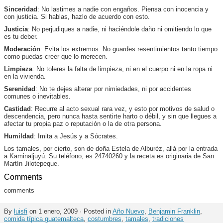
Sinceridad
: No lastimes a nadie con engaños. Piensa con inocencia y
con justicia. Si hablas, hazlo de acuerdo con esto.
Justicia
: No perjudiques a nadie, ni haciéndole daño ni omitiendo lo que
es tu deber.
Moderación
: Evita los extremos. No guardes resentimientos tanto tiempo
como puedas creer que lo merecen.
Limpieza
: No toleres la falta de limpieza, ni en el cuerpo ni en la ropa ni
en la vivienda.
Serenidad
: No te dejes alterar por nimiedades, ni por accidentes
comunes o inevitables.
Castidad
: Recurre al acto sexual rara vez, y esto por motivos de salud o
descendencia, pero nunca hasta sentirte harto o débil, y sin que llegues a
afectar tu propia paz o reputación o la de otra persona.
Humildad
: Imita a Jesús y a Sócrates.
Los tamales, por cierto, son de doña Estela de Alburéz, allá por la entrada
a Kaminaljuyú. Su teléfono, es 24740260 y la receta es originaria de San
Martín Jilotepeque.
Comments
comments
By
luisfi
on 1 enero, 2009 · Posted in
Año Nuevo
,
Benjamin Franklin
,
comida típica guatemalteca
,
costumbres
,
tamales
,
tradiciones