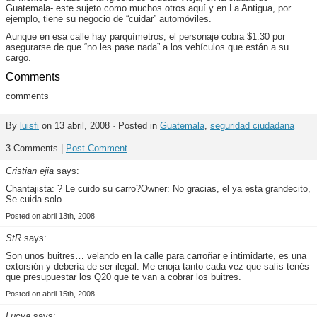
Guatemala- este sujeto como muchos otros aquí y en La Antigua, por
ejemplo, tiene su negocio de “cuidar” automóviles.
Aunque en esa calle hay parquímetros, el personaje cobra $1.30 por
asegurarse de que “no les pase nada” a los vehículos que están a su
cargo.
Comments
comments
By
luisfi
on 13 abril, 2008 · Posted in
Guatemala
,
seguridad ciudadana
3 Comments |
Post Comment
Cristian ejia
says:
Chantajista: ? Le cuido su carro?Owner: No gracias, el ya esta grandecito,
Se cuida solo.
Posted on abril 13th, 2008
StR
says:
Son unos buitres… velando en la calle para carroñar e intimidarte, es una
extorsión y debería de ser ilegal. Me enoja tanto cada vez que salís tenés
que presupuestar los Q20 que te van a cobrar los buitres.
Posted on abril 15th, 2008
Lucya
says: