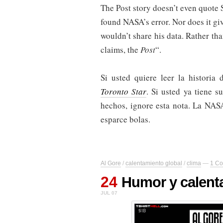
The Post story doesn’t even quote
found NASA’s error. Nor does it g
wouldn’t share his data. Rather th
claims, the
Post
“.
Si usted quiere leer la historia
Toronto Star
. Si usted ya tiene 
hechos, ignore esta nota. La NAS
esparce bolas.
Al Gore
/
calentamiento global
/
clima
—
1 C
24
Humor y calent
JUL 07