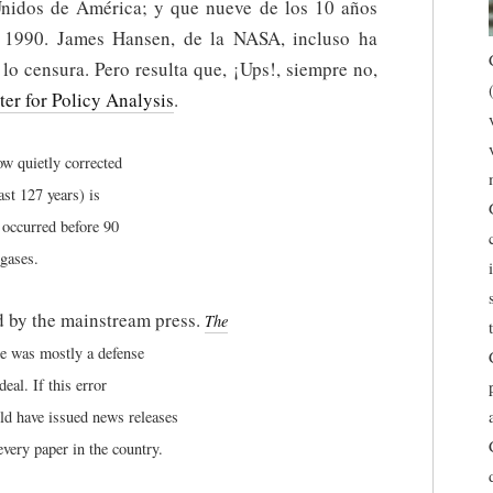
Unidos de América; y que nueve de los 10 años
e 1990. James Hansen, de la NASA, incluso ha
lo censura. Pero resulta que, ¡Ups!, siempre no,
ter for Policy Analysis
.
w quietly corrected
ast 127 years) is
 occurred before 90
 gases.
d by the mainstream press.
The
ece was mostly a defense
eal. If this error
d have issued news releases
very paper in the country.