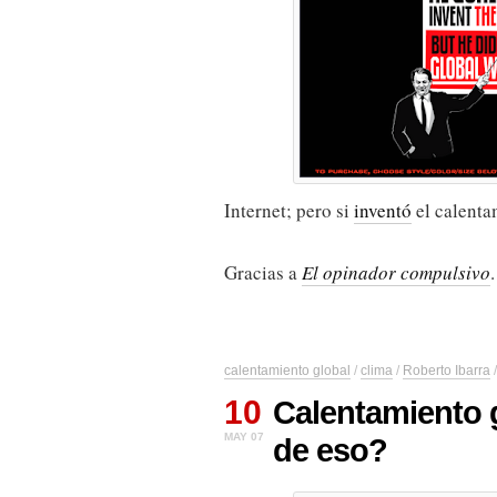
Internet; pero si
inventó
el calenta
Gracias a
El opinador compulsivo
.
calentamiento global
/
clima
/
Roberto Ibarra
10
Calentamiento 
MAY 07
de eso?