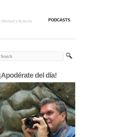
PODCASTS
 libertad y la razón
¡Apodérate del día!