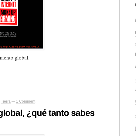
miento global.
/
Tierra
—
1 Comment
global, ¿qué tanto sabes