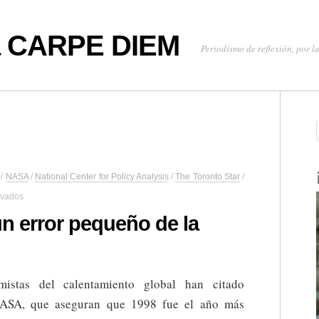
oa CARPE DIEM
Periodismo de reflexión, por la
/
NASA
/
National Center for Policy Analysis
/
The Toronto Star
/
en
ivados
¡Ups,
fue
un error pequeño de la
sólo
un
error
pequeño
mistas del calentamiento global han citado
de
la
NASA, que aseguran que 1998 fue el año más
NASA!