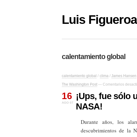
Luis Figuer
calentamiento global
calentamiento global
/
clima
/
James Hansen
The Washington Post
—
Comentarios desact
16
¡Ups, fue sólo 
AGO 07
NASA!
Durante años, los alar
descubrimientos de la 