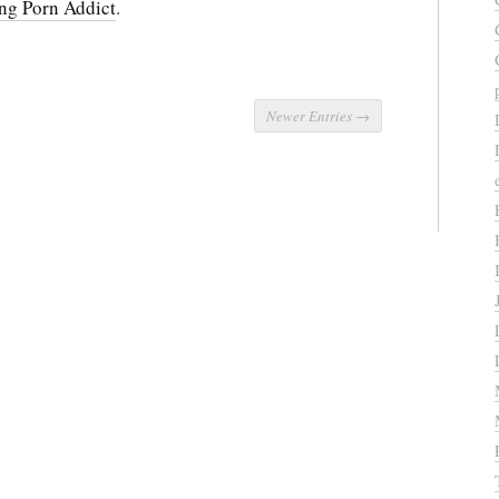
ng Porn Addict
.
Newer Entries →