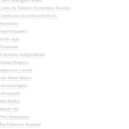
Centro de Estudios Económico-Sociales
Comité para la protección de los
periodistas
Dani Fernández
Desde aquí
eCuaderno
El Instituto Independiente
Human Progress
Impuestos y moral
José María Marco
Libertad Digital
Libertopolis
Matt Ridley
Mirada Sur
Peter Imanuelsen
The Objective Standard