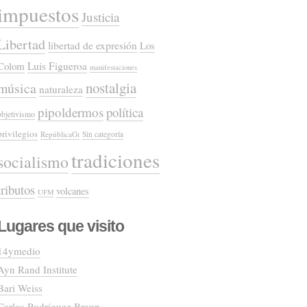
impuestos
Justicia
Libertad
libertad de expresión
Los
Colom
Luis Figueroa
manifestaciones
nostalgia
música
naturaleza
pipoldermos
política
objetivismo
privilegios
RepúblicaGt
Sin categoría
tradiciones
socialismo
tributos
volcanes
UFM
Lugares que visito
14ymedio
Ayn Rand Institute
Bari Weiss
Carlos Rodríguez Braun