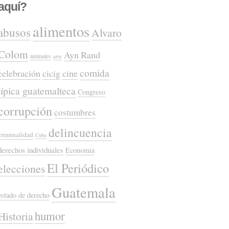
aquí?
alimentos
abusos
Alvaro
Colom
Ayn Rand
animales
arte
comida
celebración
cicig
cine
típica guatemalteca
Congreso
corrupción
costumbres
delincuencia
criminalidad
Cuba
derechos individuales
Economía
El Periódico
elecciones
Guatemala
estado de derecho
humor
Historia