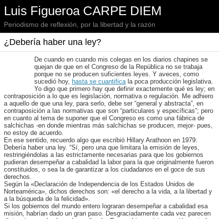
Luis Figueroa CARPE DIEM
Periodismo de reflexión, por la libertad y la razón
¿Debería haber una ley?
De cuando en cuando mis colegas en los diarios chapines se
quejan de que en el Congreso de la República no se trabaja
porque no se producen suficientes leyes. Y aveces, como
sucedió hoy,
hasta se cuantifica
la poca producción legislativa.
Yo digo que primero hay que definir exactemente qué es ley; en
contraposición a lo que es legislación, normativa o regulación. Me adhiero
a aquello de que una ley, para serlo, debe ser “general y abstracta”, en
contraposición a las normativas que son “particulares y específicas”; pero
en cuanto al tema de suponer que el Congreso es como una fábrica de
salchichas -en donde mientras más salchichas se producen, mejor- pues,
no estoy de acuerdo.
En ese sentido, recuerdo algo que escribió Hillary Arathoon en 1979:
Debería haber una ley. “Sí, pero una que limitara la emisión de leyes,
restringiéndolas a las estrictamente necesarias para que los gobiernos
pudieran desempeñar a cabalidad la labor para la que originalmente fueron
constituidos, o sea la de garantizar a los ciudadanos en el goce de sus
derechos.
Según la «Declaración de Independencia de los Estados Unidos de
Norteamérica», dichos derechos son: «el derecho a la vida, a la libertad y
a la búsqueda de la felicidad».
Si los gobiernos del mundo entero lograran desempeñar a cabalidad esa
misión, habrían dado un gran paso. Desgraciadamente cada vez parecen