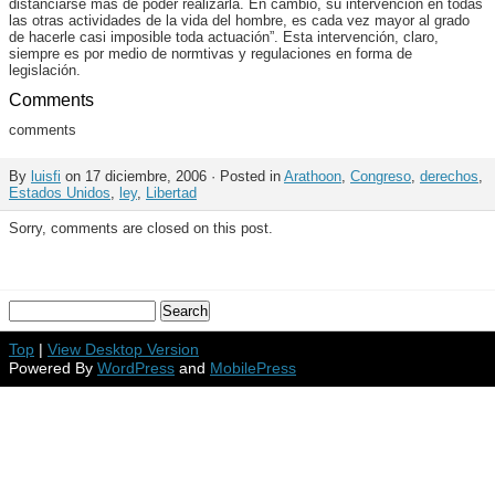
distanciarse más de poder realizarla. En cambio, su intervención en todas
las otras actividades de la vida del hombre, es cada vez mayor al grado
de hacerle casi imposible toda actuación”. Esta intervención, claro,
siempre es por medio de normtivas y regulaciones en forma de
legislación.
Comments
comments
By
luisfi
on 17 diciembre, 2006 · Posted in
Arathoon
,
Congreso
,
derechos
,
Estados Unidos
,
ley
,
Libertad
Sorry, comments are closed on this post.
Top
|
View Desktop Version
Powered By
WordPress
and
MobilePress