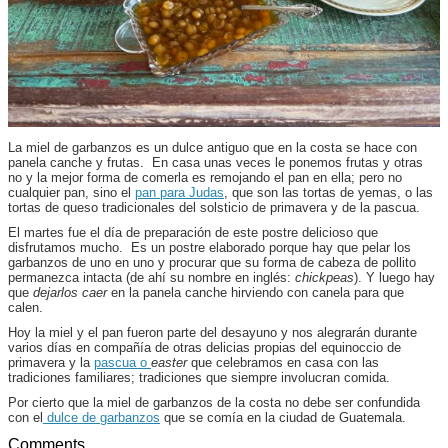
La miel de garbanzos es un dulce antiguo que en la costa se hace con
panela canche y frutas. En casa unas veces le ponemos frutas y otras
no y la mejor forma de comerla es remojando el pan en ella; pero no
cualquier pan, sino el
pan para Judas
, que son las tortas de yemas, o las
tortas de queso tradicionales del solsticio de primavera y de la pascua.
El martes fue el día de preparación de este postre delicioso que
disfrutamos mucho. Es un postre elaborado porque hay que pelar los
garbanzos de uno en uno y procurar que su forma de cabeza de pollito
permanezca intacta (de ahí su nombre en inglés:
chickpeas
). Y luego hay
que
dejarlos caer
en la panela canche hirviendo con canela para que
calen.
Hoy la miel y el pan fueron parte del desayuno y nos alegrarán durante
varios días en compañía de otras delicias propias del equinoccio de
primavera y la
pascua o
easter
que celebramos en casa con las
tradiciones familiares; tradiciones que siempre involucran comida.
Por cierto que la miel de garbanzos de la costa no debe ser confundida
con el
dulce de garbanzos
que se comía en la ciudad de Guatemala.
Comments