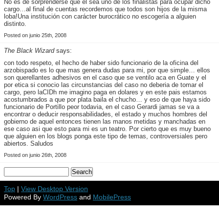
No es de sorprenderse que él sea uno de los finalistas para ocupar dicho
cargo…al final de cuentas recordemos que todos son hijos de la misma
loba!Una institución con carácter burocrático no escogería a alguien
distinto.
Posted on junio 25th, 2008
The Black Wizard
says:
con todo respeto, el hecho de haber sido funcionario de la oficina del
arzobispado es lo que mas genera dudas para mi, por que simple… ellos
son querellantes adhesivos en el caso que se ventilo aca en Guate y el
por etica si conocio las circunstancias del caso no deberia de tomar el
cargo, pero laCIDh me imagino paga en dolares y en este pais estamos
acostumbrados a que por plata baila el chucho… y eso de que haya sido
funcionario de Portillo peor todavia, en el caso Gerardi jamas se va a
encontrar o deducir responsabilidades, el estado y muchos hombres del
gobierno de aquel entonces tienen las manos metidas y manchadas en
ese caso asi que esto para mi es un teatro. Por cierto que es muy bueno
que alguien en los blogs ponga este tipo de temas, controversiales pero
abiertos. Saludos
Posted on junio 26th, 2008
Top
|
View Desktop Version
Powered By
WordPress
and
MobilePress