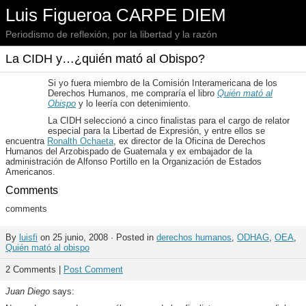
Luis Figueroa CARPE DIEM
Periodismo de reflexión, por la libertad y la razón
La CIDH y…¿quién mató al Obispo?
Si yo fuera miembro de la Comisión Interamericana de los
Derechos Humanos, me compraría el libro
Quién mató al
Obispo
y lo leería con detenimiento.
La CIDH seleccionó a cinco finalistas para el cargo de relator
especial para la Libertad de Expresión, y entre ellos se
encuentra
Ronalth Ochaeta
, ex director de la Oficina de Derechos
Humanos del Arzobispado de Guatemala y ex embajador de la
administración de Alfonso Portillo en la Organización de Estados
Americanos.
Comments
comments
By
luisfi
on 25 junio, 2008 · Posted in
derechos humanos
,
ODHAG
,
OEA
,
Quién mató al obispo
2 Comments |
Post Comment
Juan Diego
says: