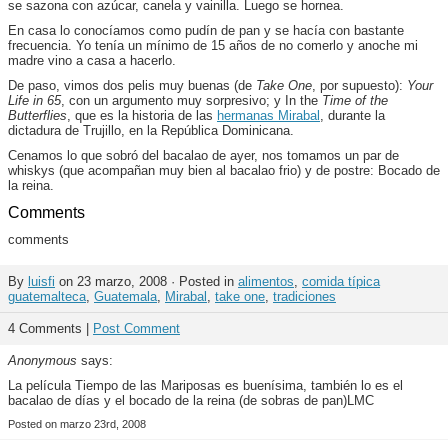
se sazona con azúcar, canela y vainilla. Luego se hornea.
En casa lo conocíamos como pudín de pan y se hacía con bastante
frecuencia. Yo tenía un mínimo de 15 años de no comerlo y anoche mi
madre vino a casa a hacerlo.
De paso, vimos dos pelis muy buenas (de
Take One
, por supuesto):
Your
Life in 65
, con un argumento muy sorpresivo; y In the
Time of the
Butterflies
, que es la historia de las
hermanas Mirabal
, durante la
dictadura de Trujillo, en la República Dominicana.
Cenamos lo que sobró del bacalao de ayer, nos tomamos un par de
whiskys (que acompañan muy bien al bacalao frio) y de postre: Bocado de
la reina.
Comments
comments
By
luisfi
on 23 marzo, 2008 · Posted in
alimentos
,
comida típica
guatemalteca
,
Guatemala
,
Mirabal
,
take one
,
tradiciones
4 Comments |
Post Comment
Anonymous
says:
La película Tiempo de las Mariposas es buenísima, también lo es el
bacalao de días y el bocado de la reina (de sobras de pan)LMC
Posted on marzo 23rd, 2008