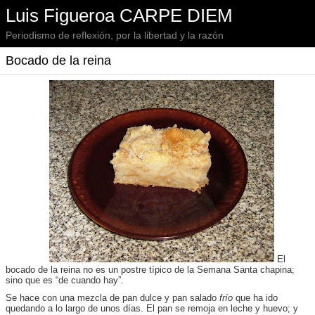
Luis Figueroa CARPE DIEM
Periodismo de reflexión, por la libertad y la razón
Bocado de la reina
El
bocado de la reina no es un postre típico de la Semana Santa chapina;
sino que es “de cuando hay”.
Se hace con una mezcla de pan dulce y pan salado
frío
que ha ido
quedando a lo largo de unos días. El pan se remoja en leche y huevo; y