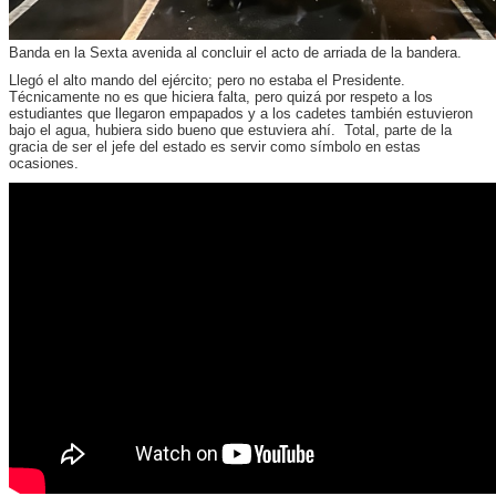
Banda en la Sexta avenida al concluir el acto de arriada de la bandera.
Llegó el alto mando del ejército; pero no estaba el Presidente.
Técnicamente no es que hiciera falta, pero quizá por respeto a los
estudiantes que llegaron empapados y a los cadetes también estuvieron
bajo el agua, hubiera sido bueno que estuviera ahí. Total, parte de la
gracia de ser el jefe del estado es servir como símbolo en estas
ocasiones.