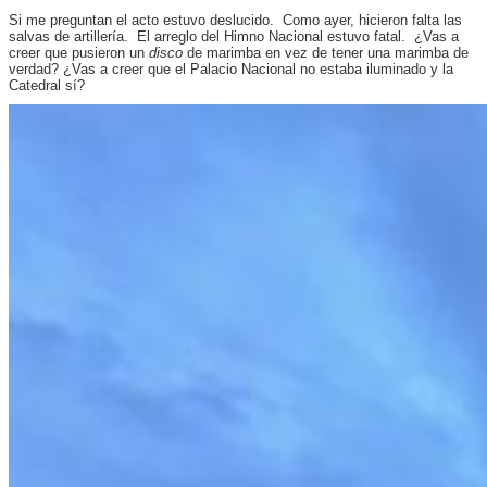
Si me preguntan el acto estuvo deslucido. Como ayer, hicieron falta las
salvas de artillería. El arreglo del Himno Nacional estuvo fatal. ¿Vas a
creer que pusieron un
disco
de marimba en vez de tener una marimba de
verdad? ¿Vas a creer que el Palacio Nacional no estaba iluminado y la
Catedral sí?