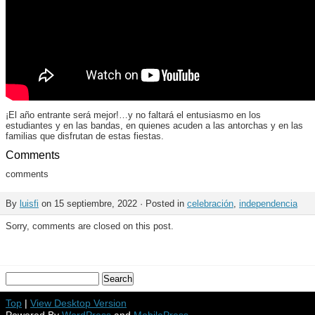
¡El año entrante será mejor!…y no faltará el entusiasmo en los
estudiantes y en las bandas, en quienes acuden a las antorchas y en las
familias que disfrutan de estas fiestas.
Comments
comments
By
luisfi
on 15 septiembre, 2022 · Posted in
celebración
,
independencia
Sorry, comments are closed on this post.
Top
|
View Desktop Version
Powered By
WordPress
and
MobilePress