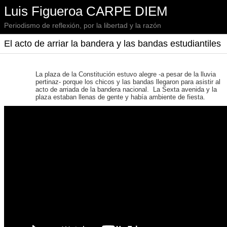
Luis Figueroa CARPE DIEM
Periodismo de reflexión, por la libertad y la razón
El acto de arriar la bandera y las bandas estudiantiles
La plaza de la Constitución estuvo alegre -a pesar de la lluvia
pertinaz- porque los chicos y las bandas llegaron para asistir al
acto de arriada de la bandera nacional. La Sexta avenida y la
plaza estaban llenas de gente y había ambiente de fiesta.