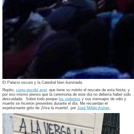
El Palacio oscuro y la Catedral bien iluminada.
Repito,
como escribí ayer,
que tiene su mérito el rescate de esta fiesta; y
por eso mismo pienso que la ceremonia de este día no debería haber sido
descuidada. Sobre todo porque
los violentos
y sus mensajes de odio y
muerte se hicieron presentes durante el día. Me recuerdan el
espeluznante grito de ¡Viva la muerte!, por
José Millán-Astray.