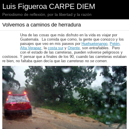
Luis Figueroa CARPE DIEM
Periodismo de reflexión, por la libertad y la razón
Volvemos a caminos de herradura
Una de las cosas que más disfruto en la vida es viajar por
Guatemala. La comida que como, la gente que conozco y los
paisajes que veo en mis paseos por
Huehuetenango
,
Petén
,
Alta Verapaz
, la
costa sur
y
Oriente
, son entrañables. Pero
con el estado de las carreteras, pueden volverse peligrosos y
costosos. Y pensar que a finales de los 90, cuando las carreteras estaban
re bien, no faltaba quien decía que
las carreteras no se comen
.