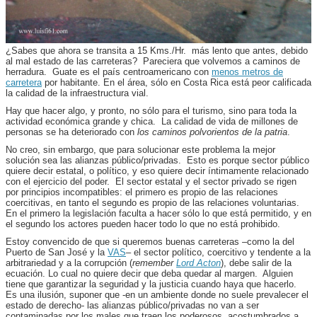
¿Sabes que ahora se transita a 15 Kms./Hr. más lento que antes, debido
al mal estado de las carreteras? Pareciera que volvemos a caminos de
herradura. Guate es el país centroamericano con
menos metros de
carretera
por habitante. En el área, sólo en Costa Rica está peor calificada
la calidad de la infraestructura vial.
Hay que hacer algo, y pronto, no sólo para el turismo, sino para toda la
actividad económica grande y chica. La calidad de vida de millones de
personas se ha deteriorado con
los caminos polvorientos de la patria
.
No creo, sin embargo, que para solucionar este problema la mejor
solución sea las alianzas público/privadas. Esto es porque sector público
quiere decir estatal, o político, y eso quiere decir íntimamente relacionado
con el ejercicio del poder. El sector estatal y el sector privado se rigen
por principios incompatibles: el primero es propio de las relaciones
coercitivas, en tanto el segundo es propio de las relaciones voluntarias.
En el primero la legislación faculta a hacer sólo lo que está permitido, y en
el segundo los actores pueden hacer todo lo que no está prohibido.
Estoy convencido de que si queremos buenas carreteras –como la del
Puerto de San José y la
VAS
– el sector político, coercitivo y tendente a la
arbitrariedad y a la corrupción (
remember
Lord Acton
), debe salir de la
ecuación. Lo cual no quiere decir que deba quedar al margen. Alguien
tiene que garantizar la seguridad y la justicia cuando haya que hacerlo.
Es una ilusión, suponer que -en un ambiente donde no suele prevalecer el
estado de derecho- las alianzas público/privadas no van a ser
contaminadas por los males que traen los poderosos, acostumbrados a