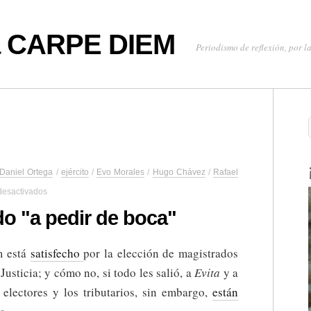
oa CARPE DIEM
Periodismo de reflexión, por la
Daniel Ortega
/
ejército
/
Evo Morales
/
Hugo Chávez
/
Rafael
en
desactivados
Les
está
do "a pedir de boca"
saliendo
"a
pedir
 está
satisfecho
por la elección de magistrados
de
usticia; y cómo no, si todo les salió, a
Evita
y a
boca"
 electores y los tributarios, sin embargo,
están