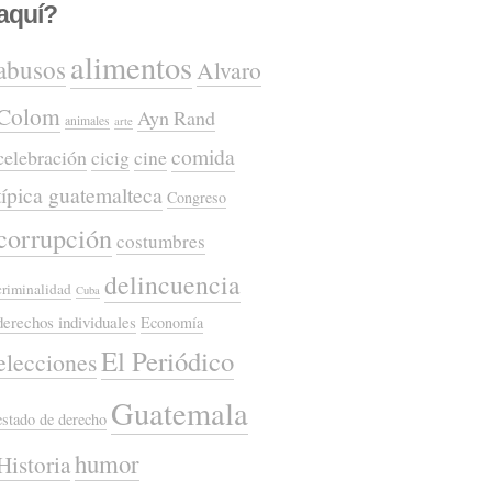
aquí?
alimentos
abusos
Alvaro
Colom
Ayn Rand
animales
arte
comida
celebración
cicig
cine
típica guatemalteca
Congreso
corrupción
costumbres
delincuencia
criminalidad
Cuba
derechos individuales
Economía
El Periódico
elecciones
Guatemala
estado de derecho
humor
Historia