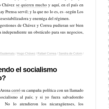
o Chávez
se quieren mucho
y aquí, en el país en
hay Prensa servil; y la que no lo es, es -según Los
esestabilizadora y enemiga del régimen.
 gestiones de Chávez y Correa pudieran ser bien
sa independiente un obstáculo para sus negocios,
/
Guatemala
/
Hugo Chávez
/
Rafael Correa
/
Sandra de Colom
/
endo el socialismo
o?
o Arena
cerró
su campaña política con un llamado
socialismo al país; y si yo fuera salvadoreño
. No lo atendieron los nicaragüenses, los