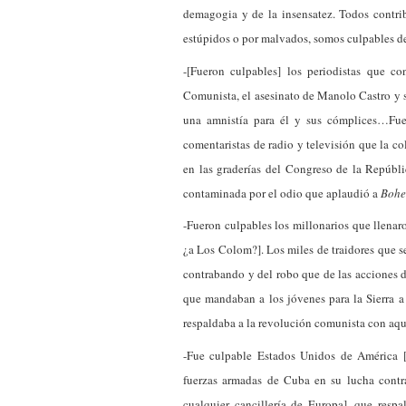
demagogia y de la insensatez. Todos contrib
estúpidos o por malvados, somos culpables de
-[Fueron culpables] los periodistas que c
Comunista, el asesinato de Manolo Castro y 
una amnistía para él y sus cómplices…Fue
comentaristas de radio y televisión que la c
en las graderías del Congreso de la Repúbl
contaminada por el odio que aplaudió a
Boh
-Fueron culpables los millonarios que llenaro
¿a Los Colom?]. Los miles de traidores que s
contrabando y del robo que de las acciones de
que mandaban a los jóvenes para la Sierra a s
respaldaba a la revolución comunista con aqu
-Fue culpable Estados Unidos de América [
fuerzas armadas de Cuba en su lucha contra 
cualquier cancillería de Europa], que respa