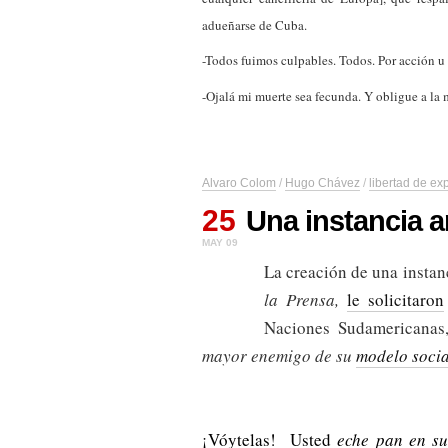
adueñarse de Cuba.
-Todos fuimos culpables. Todos. Por acción u
-Ojalá mi muerte sea fecunda. Y obligue a la 
Alvaro Colom
/
Hugo Chávez
/
libertad de ex
25
Una instancia a
MAY 09
La creación de una insta
la Prensa,
le solicitaron
Naciones Sudamericanas
mayor enemigo de su
modelo socia
¡Vóytelas! Usted
eche pan en su