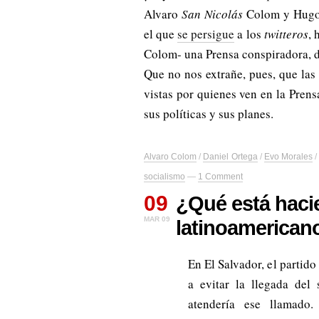
Alvaro
San Nicolás
Colom y Hug
el que
se persigue
a los
twitteros
, 
Colom- una Prensa conspiradora, d
Que no nos extrañe, pues, que las
vistas por quienes ven en la Pren
sus políticas y sus planes.
Alvaro Colom
/
Daniel Ortega
/
Evo Morales
socialismo
—
1 Comment
09
¿Qué está haci
MAR 09
latinoamerican
En El Salvador, el partid
a evitar la llegada del 
atendería ese llamado