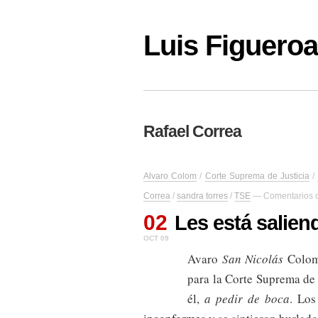
Luis Figuer
Rafael Correa
Alvaro Colom
/
Corte Suprema de Justicia
/
Correa
/
sandra torres
/
TSE
—
Comentarios 
02
Les está salien
OCT 09
Avaro
San Nicolás
Colom
para la Corte Suprema de J
él,
a pedir de boca
. Los