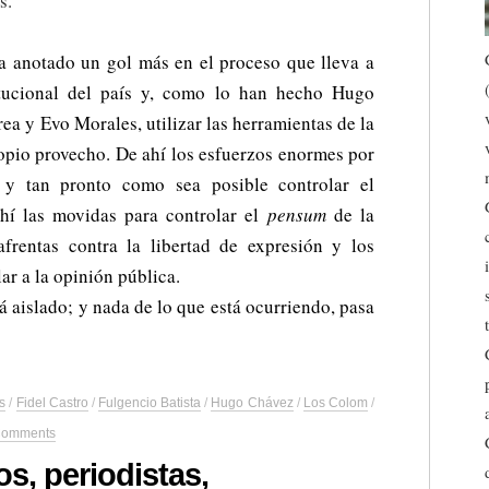
s.
a anotado un gol más en el proceso que lleva a
itucional del país y, como lo han hecho Hugo
ea y Evo Morales, utilizar las herramientas de la
ropio provecho. De ahí los esfuerzos enormes por
l y tan pronto como sea posible controlar el
hí las movidas para controlar el
pensum
de la
afrentas contra la libertad de expresión y los
ar a la opinión pública.
á aislado; y nada de lo que está ocurriendo, pasa
s
/
Fidel Castro
/
Fulgencio Batista
/
Hugo Chávez
/
Los Colom
/
Comments
s, periodistas,