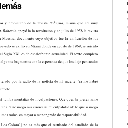
 demás
r y propietario de la revista
Bohemia
, misma que era muy
0.
Bohemia
apoyó la la revolución y en julio de 1958 la revista
ra Maestra, documento cuyo objetivo fue la unificación de los
uevedo se exilió en Miami donde en agosto de 1969, se suicidó
el Siglo XXI, es de escalofriante actualidad. El texto completo
n algunos fragmentos con la esperanza de que los deje pensando:
nterado por la radio de la noticia de mi muerte. Ya me habré
dírmelo.
mi tumba montañas de inculpaciones. Que querrán presentarme
uba. Y no niego mis errores ni mi culpabilidad; lo que sí niego
fuimos todos, en mayor o menor grado de responsabilidad.
y Los Colom?] no es más que el resultado del estallido de la