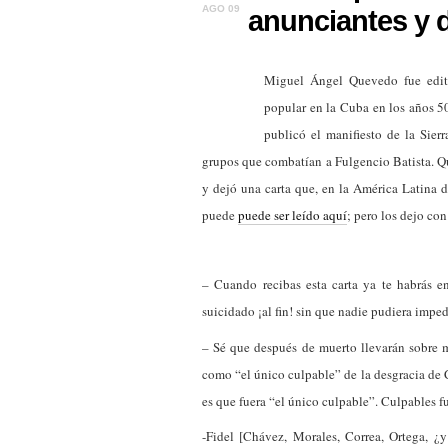
AGO 09
anunciantes y
Miguel Ángel Quevedo fue edito
popular en la Cuba en los años 5
publicó el manifiesto de la Sier
grupos que combatían a Fulgencio Batista. Q
y dejó una carta que, e
n la América Latina d
puede
puede ser leído aquí
; p
ero los dejo co
–
Cuando recibas esta carta ya te habrás e
suicidado ¡al fin! sin que nadie pudiera impe
– Sé que después de muerto llevarán sobre 
como “el único culpable” de la desgracia de C
es que fuera “el único culpable”. Culpables 
-Fidel [Chávez, Morales, Correa, Ortega, ¿