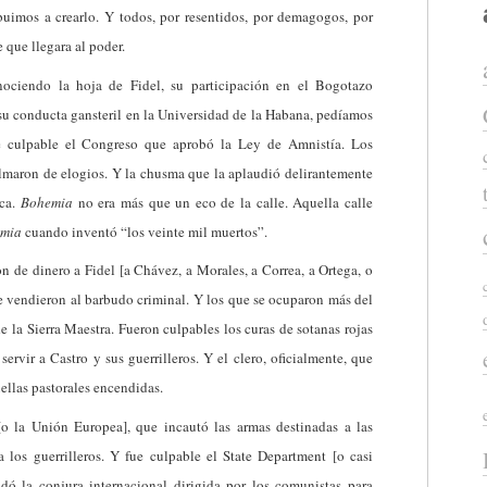
uimos a crearlo. Y todos, por resentidos, por demagogos, por
 que llegara al poder.
onociendo la hoja de Fidel, su participación en el Bogotazo
su conducta gansteril en la Universidad de la Habana, pedíamos
 culpable el Congreso que aprobó la Ley de Amnistía. Los
olmaron de elogios. Y la chusma que la aplaudió delirantemente
ica.
Bohemia
no era más que un eco de la calle. Aquella calle
emia
cuando inventó “los veinte mil muertos”.
n de dinero a Fidel [a Chávez, a Morales, a Correa, a Ortega, o
e vendieron al barbudo criminal. Y los que se ocuparon más del
 la Sierra Maestra. Fueron culpables los curas de sotanas rojas
ervir a Castro y sus guerrilleros. Y el clero, oficialmente, que
ellas pastorales encendidas.
o la Unión Europea], que incautó las armas destinadas a las
los guerrilleros. Y fue culpable el State Department [o casi
ldó la conjura internacional dirigida por los comunistas para