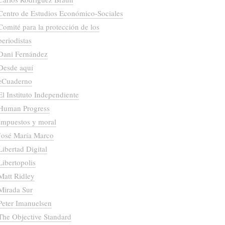
Centro de Estudios Económico-Sociales
Comité para la protección de los
periodistas
Dani Fernández
Desde aquí
eCuaderno
El Instituto Independiente
Human Progress
Impuestos y moral
José María Marco
Libertad Digital
Libertopolis
Matt Ridley
Mirada Sur
Peter Imanuelsen
The Objective Standard