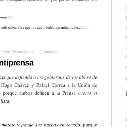
 omisión.
meditación. Para que los que pueden aprendan la lección.
presión
/
Rafael Correa
—
2 Comments
ntiprensa
ncia
que defienda a los gobiernos de los abuso de
Hugo Chávez y Rafael Correa a la Unión de
, porque ambos definen a la Prensa
ccomo el
lista
.
 matate
y
ponga sus barbas en remojo
, porque