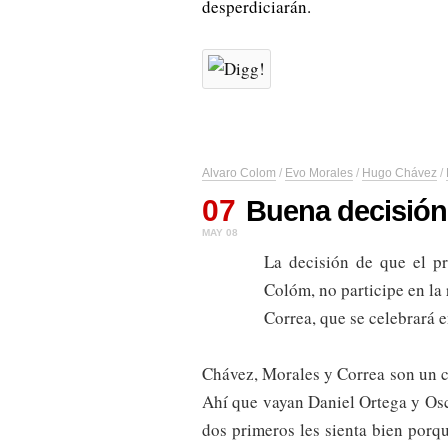
desperdiciarán.
Alvaro Colom
/
Evo Morales
/
Hugo Chávez
/
07
Buena decisió
MAY 08
La decisión de que el pr
Colóm, no participe en l
Correa, que se celebrará 
Chávez, Morales y Correa son un ch
Ahí que vayan Daniel Ortega y Os
dos primeros les sienta bien por