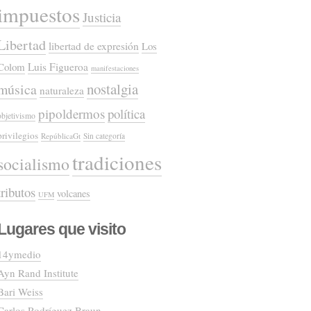
impuestos
Justicia
Libertad
libertad de expresión
Los
Colom
Luis Figueroa
manifestaciones
nostalgia
música
naturaleza
pipoldermos
política
objetivismo
privilegios
RepúblicaGt
Sin categoría
tradiciones
socialismo
tributos
volcanes
UFM
Lugares que visito
14ymedio
Ayn Rand Institute
Bari Weiss
Carlos Rodríguez Braun