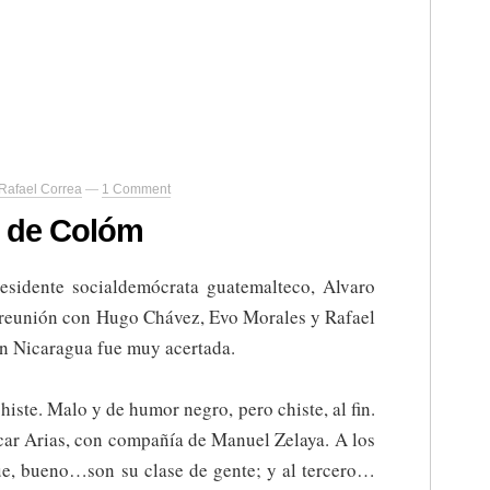
Rafael Correa
—
1 Comment
n de Colóm
esidente socialdemócrata guatemalteco, Alvaro
a reunión con Hugo Chávez, Evo Morales y Rafael
en Nicaragua fue muy acertada.
iste. Malo y de humor negro, pero chiste, al fin.
car Arias, con compañía de Manuel Zelaya. A los
que, bueno…son su clase de gente; y al tercero…