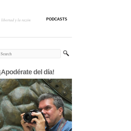
PODCASTS
 libertad y la razón
¡Apodérate del día!