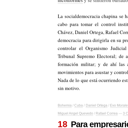
inconformes
y se sintieron burlado
La socialdemocracia chapina se h
cabo para tomar el control inst
Chávez, Daniel Ortega, Rafael Corr
democracia para dirigirla en su p
controlar el Organismo Judicia
Tribunal Supremo Electoral; de a
formación militar; y de ahí las 
movimientos para asustar y control
Nada de lo que está ocurriendo est
sin motivo.
Bohemia
/
Cuba
/
Daniel Ortega
/
Evo Morale
Miguel Angel Quevedo
/
Rafael Correa
—
3 
18
Para empresario