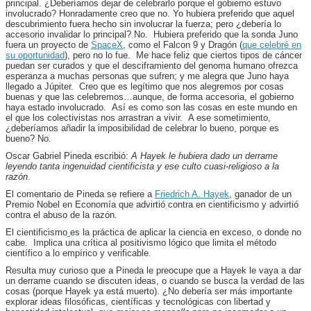
principal. ¿Deberíamos dejar de celebrarlo porque el gobierno estuvo
involucrado? Honradamente creo que no. Yo hubiera preferido que aquel
descubrimiento fuera hecho sin involucrar la fuerza; pero ¿debería lo
accesorio invalidar lo principal? No. Hubiera preferido que la sonda Juno
fuera un proyecto de
SpaceX
, como el Falcon 9 y Dragón (
que celebré en
su oportunidad
), pero no lo fue. Me hace feliz que ciertos tipos de cáncer
puedan ser curados y que el desciframiento del genoma humano ofrezca
esperanza a muchas personas que sufren; y me alegra que Juno haya
llegado a Júpiter. Creo que es legítimo que nos alegremos por cosas
buenas y que las celebremos…aunque, de forma accesoria, el gobierno
haya estado involucrado. Así es como son las cosas en este mundo en
el que los colectivistas nos arrastran a vivir. A ese sometimiento,
¿deberíamos añadir la imposibilidad de celebrar lo bueno, porque es
bueno? No.
Oscar Gabriel Pineda escribió:
A Hayek le hubiera dado un derrame
leyendo tanta ingenuidad cientificista y ese culto cuasi-religioso a la
razón
.
El comentario de Pineda se refiere a
Friedrich A. Hayek
, ganador de un
Premio Nobel en Economía que advirtió contra en cientificismo y advirtió
contra el abuso de la razón.
El cientificismo
es la práctica de aplicar la ciencia en exceso, o donde no
cabe. Implica una crítica al positivismo lógico que limita el método
científico a lo empírico y verificable.
Resulta muy curioso que a Pineda le preocupe que a Hayek le vaya a dar
un derrame cuando se discuten ideas, o cuando se busca la verdad de las
cosas (porque Hayek ya está muerto). ¿No debería ser más importante
explorar ideas filosóficas, científicas y tecnológicas con libertad y