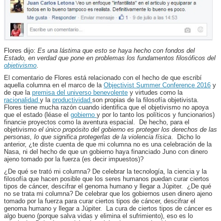
Flores dijo:
Es una lástima que esto se haya hecho con fondos del
Estado, en verdad que pone en problemas los fundamentos filosóficos del
objetivismo
.
El comentario de Flores está relacionado con el hecho de que escribí
aquella columna en el marco de la
Objectivist Summer Conference 2016
y
de que la
premisa del universo benevolente
y virtudes como la
racionalidad
y la
productividad
son propias de la filosofía objetivista.
Flores tiene mucha razón cuando identifica que el objetivismo no apoya
que el estado (léase el
gobierno
y por lo tanto los políticos y funcionarios)
financie proyectos como la aventura espacial. De hecho, para el
objetivismo
el único propósito del gobierno es proteger los derechos de las
personas, lo que significa protegerlas de la violencia física
. Dicho lo
anterior, ¿te diste cuenta de que mi columna no es una celebración de la
Nasa, ni del hecho de que un gobierno haya financiado Juno con dinero
ajeno tomado por la fuerza (es decir impuestos)?
¿De qué se trató mi columna? De celebrar la tecnología, la ciencia y la
filosofía que hacen posible que los seres humanos puedan curar ciertos
tipos de cáncer, descifrar el genoma humano y llegar a Júpiter. ¿De qué
no se trata mi columna? De celebrar que los gobiernos usen dinero ajeno
tomado por la fuerza para curar ciertos tipos de cáncer, descifrar el
genoma humano y llegar a Júpiter. La cura de ciertos tipos de cáncer es
algo bueno (porque salva vidas y elimina el sufrimiento), eso es lo