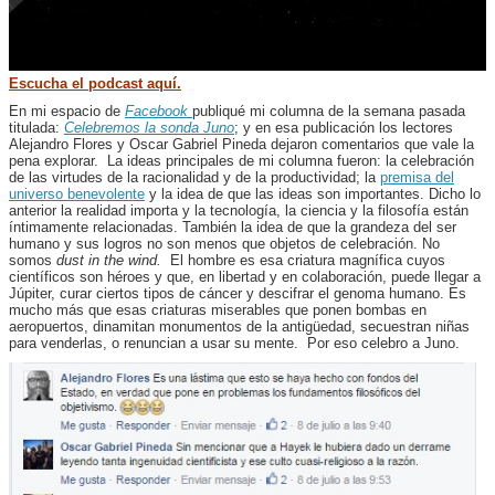
Escucha el podcast aquí.
En mi espacio de
Facebook
publiqué mi columna de la semana pasada
titulada:
Celebremos la sonda Juno
; y en esa publicación los lectores
Alejandro Flores y Oscar Gabriel Pineda dejaron comentarios que vale la
pena explorar. La ideas principales de mi columna fueron: la celebración
de las virtudes de la racionalidad y de la productividad; la
premisa del
universo benevolente
y la idea de que las ideas son importantes. Dicho lo
anterior la realidad importa y la tecnología, la ciencia y la filosofía están
íntimamente relacionadas. También la idea de que la grandeza del ser
humano y sus logros no son menos que objetos de celebración. No
somos
dust in the wind.
El hombre es esa criatura magnífica cuyos
científicos son héroes y que, en libertad y en colaboración, puede llegar a
Júpiter, curar ciertos tipos de cáncer y descifrar el genoma humano. Es
mucho más que esas criaturas miserables que ponen bombas en
aeropuertos, dinamitan monumentos de la antigüedad, secuestran niñas
para venderlas, o renuncian a usar su mente. Por eso celebro a Juno.