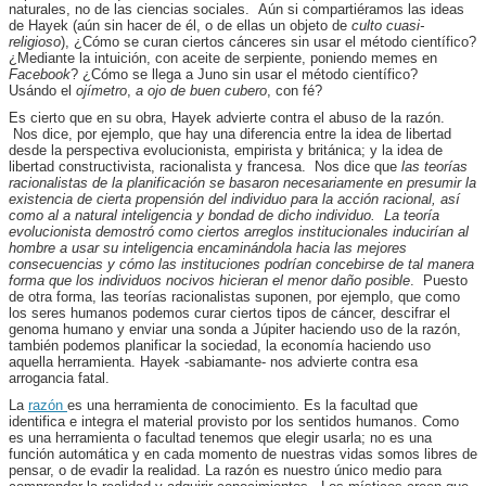
naturales, no de las ciencias sociales. Aún si compartiéramos las ideas
de Hayek (aún sin hacer de él, o de ellas un objeto de
culto cuasi-
religioso
), ¿Cómo se curan ciertos cánceres sin usar el método científico?
¿Mediante la intuición, con aceite de serpiente, poniendo memes en
Facebook
? ¿Cómo se llega a Juno sin usar el método científico?
Usándo el
ojímetro
,
a ojo de buen cubero
, con fé?
Es cierto que en su obra, Hayek advierte contra el abuso de la razón.
Nos dice, por ejemplo, que hay una diferencia entre la idea de libertad
desde la perspectiva evolucionista, empirista y británica; y la idea de
libertad constructivista, racionalista y francesa. Nos dice que
las teorías
racionalistas de la planificación se basaron necesariamente en presumir la
existencia de cierta propensión del individuo para la acción racional, así
como al a natural inteligencia y bondad de dicho individuo. La teoría
evolucionista demostró como ciertos arreglos institucionales inducirían al
hombre a usar su inteligencia encaminándola hacia las mejores
consecuencias y cómo las instituciones podrían concebirse de tal manera
forma que los individuos nocivos hicieran el menor daño posible
. Puesto
de otra forma, las teorías racionalistas suponen, por ejemplo, que como
los seres humanos podemos curar ciertos tipos de cáncer, descifrar el
genoma humano y enviar una sonda a Júpiter haciendo uso de la razón,
también podemos planificar la sociedad, la economía haciendo uso
aquella herramienta. Hayek -sabiamante- nos advierte contra esa
arrogancia fatal.
La
razón
es una herramienta de conocimiento. Es la facultad que
identifica e integra el material provisto por los sentidos humanos. Como
es una herramienta o facultad tenemos que elegir usarla; no es una
función automática y en cada momento de nuestras vidas somos libres de
pensar, o de evadir la realidad. La razón es nuestro único medio para