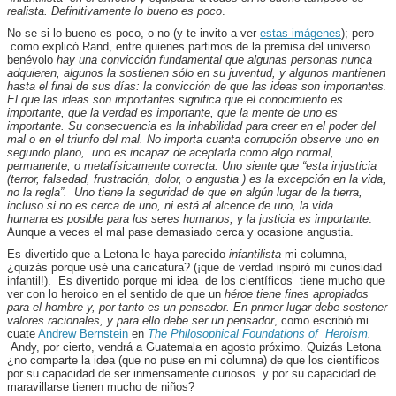
realista. Definitivamente lo bueno es poco
.
No se si lo bueno es poco, o no (y te invito a ver
estas imágenes
); pero
como explicó Rand, entre quienes partimos de la premisa del universo
benévolo
hay una convicción fundamental que algunas personas nunca
adquieren, algunos la sostienen sólo en su juventud, y algunos mantienen
hasta el final de sus días: la convicción de que las ideas son importantes.
El que las ideas son importantes significa que el conocimiento es
importante, que la verdad es importante, que la mente de uno es
importante. Su consecuencia es la inhabilidad para creer en el poder del
mal o en el triunfo del mal. No importa cuanta corrupción observe uno en
segundo plano, uno es incapaz de aceptarla como algo normal,
permanente, o metafísicamente correcta. Uno siente que “esta injusticia
(terror, falsedad, frustración, dolor, o angustia ) es la excepción en la vida,
no la regla”. Uno tiene la seguridad de que en algún lugar de la tierra,
incluso si no es cerca de uno, ni está al alcence de uno, la vida
humana es posible para los seres humanos, y la justicia es importante
.
Aunque a veces el mal pase demasiado cerca y ocasione angustia.
Es divertido que a Letona le haya parecido
infantilista
mi columna,
¿quizás porque usé una caricatura? (¡que de verdad inspiró mi curiosidad
infantil!). Es divertido porque mi idea de los científicos tiene mucho que
ver con lo heroico en el sentido de que un
héroe tiene fines apropiados
para el hombre y, por tanto es un pensador. En primer lugar debe sostener
valores racionales, y para ello debe ser un pensador
, como escribió mi
cuate
Andrew Bernstein
en
The Philosophical Foundations of Heroism
.
Andy, por cierto, vendrá a Guatemala en agosto próximo. Quizás Letona
¿no comparte la idea (que no puse en mi columna) de que los científicos
por su capacidad de ser inmensamente curiosos y por su capacidad de
maravillarse tienen mucho de niños?