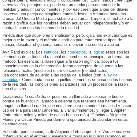
comprender la realidad y adquirir conocimientos. Los místicos creen que
la revelación, por ejemplo, puede ser un medio para comprender la
realidad y adquirir conocimientos; y por eso creen que antes del diluvio
universal una pareja de pingüinos caminó desde la Antártida hasta las
arenas del Oriente Medio para subirse a un arca. Empero, el rechazo a la
razón significa que los hombres deben actuar con independencia y/o en
contradicción con los hechos de la realidad.
Pineda dice que aquello es cientificismo; pero, ojalá nos explicara qué es
mejor que la razón y el método científico para curar ciertos tipos de
cáncer, descifrar el genoma humano, o enviar una sonda a Júpiter.
Ayn Rand explica: Los
sentidos
, los
conceptos
, la
lógica
: estos son los
elementos de la facultad racional del hombre -su principio, su forma, su
método. En esencia, la frase
sigue a la razón
significa: apoya tus
conocimientos en la observación; forma conceptos de acuerdo a las
relaciones reales (medibles) entre concretos [no abstractos];
usa conceptos de acuerdo a las reglas de la lógica (con la
ley de
identidad
). Como cada uno de aquellos elementos se basa en los hechos
de la realidad, las conclusiones alcanzadas por un proceso de la razón
son objetivos.
Celebramos la sonda Juno
, pues, es un llamado a celebrar lo bueno
porque es bueno; un llamado a celebrar que tenemos esa herramienta
magnífica llamada razón, que nos sirve para entender la realidad y hacer
uso de ella para curar cánceres, aliviar sufrimientos, y llegar a Júpiter
(entre otras miles y miles de cosas buenas más). Gracias a Alejandro
Flores y a Oscar Pineda por darme la oportunidad de abundar en estas
celebraciones.
Hubo otra participación, la de Alejandro Letona que dijo:
Veo un enfoque
“infantilista” en el artículo y equiparar a todos en lo bueno tampoco es