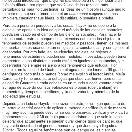
honestidad intelectual, que
mejor no meneallo
para no incomodar a un
filósofo difunto, por gigante que sea? Una de las razones más
perturbadoras para no cuestionar las ideas de un filósofo (aunque uno lo
respete mucho) sería tener hacia él un
culto cuasi-religioso
que nos
impidiera cuestionar sus ideas, o discutirlas, o ponerlas a prueba.
Pero para poner en perspectiva las cosas, Hayek no se opone a la
ciencia; se opone a la idea de que el método de las ciencias naturales
pueda ser usado en el campo de las ciencias sociales. Para hacer la
historia corta, esto es porque en las ciencias naturales los objetos, o
fenómenos de estudio pueden ser medidos y pesados, tienen los mismos
comportamientos cuando están en iguales circunstancias, y son ajenos al
observador. Por otro lado, en las ciencias sociales los objetos o
fenómenos de estudio no pueden ser medidos, ni pesados, pueden tener
comportamientos distintos cuando están en iguales circunstancias, y el
observador no siempre es ajeno a los fenómenos que estudia. Por
ejemplo, en la ciudad de Guatemala el agua siempre hierve a 98 grados
centígrados poco más o menos (como me explicó el lector Aníbal Mejía
Cárdenas) y tu no eres parte del agua que observas hervir; pero en la
ciudad de Guatemala cada cabeza es un mundo y cada votante emite
sufragio de acuerdo con sus valoraciones propias (que cambian) en
momentos y tiempos específicos, y tu eres votante y miembro de la
sociedad que estudias.
Dejando a un lado si Hayek tiene razón en esto, o no, ¿en qué parte de
mi artículo escribí acerca de aplicar el método científico (que de manera
muy, muy sucinta puede describirse como observar, verificar y explicar) a
fenómenos sociales? Mi artículo parece clarísimo en que vale la pena
celebrar que actualmente se puedan curar ciertos tipos de cáncer, que
haya sido descifrado el genoma humano y que Juno haya llegado a
Júpiter. Todos aquellos fenómenos son del campo de las ciencias