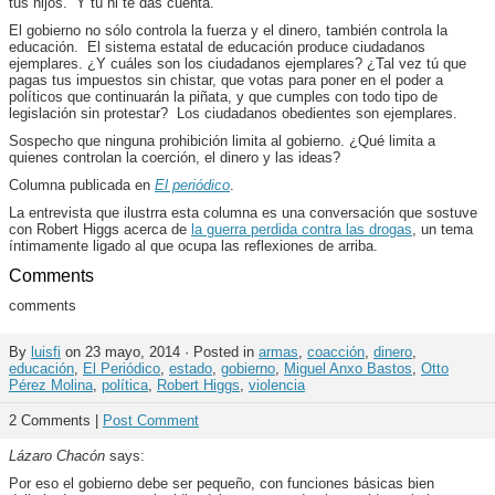
tus hijos. Y tú ni te das cuenta.
El gobierno no sólo controla la fuerza y el dinero, también controla la
educación. El sistema estatal de educación produce ciudadanos
ejemplares. ¿Y cuáles son los ciudadanos ejemplares? ¿Tal vez tú que
pagas tus impuestos sin chistar, que votas para poner en el poder a
políticos que continuarán la piñata, y que cumples con todo tipo de
legislación sin protestar? Los ciudadanos obedientes son ejemplares.
Sospecho que ninguna prohibición limita al gobierno. ¿Qué limita a
quienes controlan la coerción, el dinero y las ideas?
Columna publicada en
El periódico
.
La entrevista que ilustrra esta columna es una conversación que sostuve
con Robert Higgs acerca de
la guerra perdida contra las drogas
, un tema
íntimamente ligado al que ocupa las reflexiones de arriba.
Comments
comments
By
luisfi
on 23 mayo, 2014 · Posted in
armas
,
coacción
,
dinero
,
educación
,
El Periódico
,
estado
,
gobierno
,
Miguel Anxo Bastos
,
Otto
Pérez Molina
,
política
,
Robert Higgs
,
violencia
2 Comments |
Post Comment
Lázaro Chacón
says:
Por eso el gobierno debe ser pequeño, con funciones básicas bien