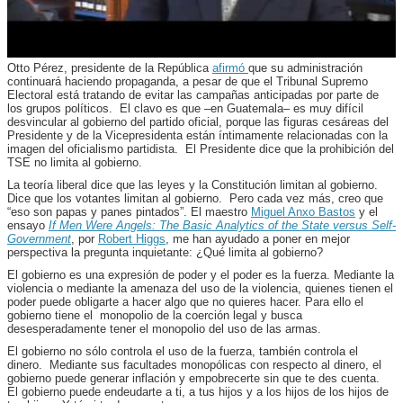
Otto Pérez, presidente de la República
afirmó
que su administración
continuará haciendo propaganda, a pesar de que el Tribunal Supremo
Electoral está tratando de evitar las campañas anticipadas por parte de
los grupos políticos. El clavo es que –en Guatemala– es muy difícil
desvincular al gobierno del partido oficial, porque las figuras cesáreas del
Presidente y de la Vicepresidenta están íntimamente relacionadas con la
imagen del oficialismo partidista. El Presidente dice que la prohibición del
TSE no limita al gobierno.
La teoría liberal dice que las leyes y la Constitución limitan al gobierno.
Dice que los votantes limitan al gobierno. Pero cada vez más, creo que
“eso son papas y panes pintados”. El maestro
Miguel Anxo Bastos
y el
ensayo
If Men Were Angels: The Basic Analytics of the State versus Self-
Government
, por
Robert Higgs
, me han ayudado a poner en mejor
perspectiva la pregunta inquietante: ¿Qué limita al gobierno?
El gobierno es una expresión de poder y el poder es la fuerza. Mediante la
violencia o mediante la amenaza del uso de la violencia, quienes tienen el
poder puede obligarte a hacer algo que no quieres hacer. Para ello el
gobierno tiene el monopolio de la coerción legal y busca
desesperadamente tener el monopolio del uso de las armas.
El gobierno no sólo controla el uso de la fuerza, también controla el
dinero. Mediante sus facultades monopólicas con respecto al dinero, el
gobierno puede generar inflación y empobrecerte sin que te des cuenta.
El gobierno puede endeudarte a ti, a tus hijos y a los hijos de los hijos de