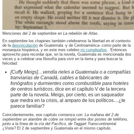
Menciones del 2 de septiembre en
La rebelión de Atlas
.
En septiembre los chapines también celebramos la libertad en el contexto
de la
desvinculación
de Guatemala -y de Centroamérica- como parte de la
monarquía hispánica, y en este mes celebro
mi cumpleaños
. Entonces
aprovecho para recordar que, en la novela, Guatemala es mencionada dos
veces y a celebrar una filosofía para vivir en la tierra y para buscar la
felicidad:
[Cuffy Meigs]…vendía rieles a Guatemala o a compañías
tranviarias de Canadá, cables a fabricantes de
fonógrafos y durmientes como combustible para hoteles
de centros turísticos
, dice en el capítulo V de la tercera
parte de la novela. Meigs, por cierto, es un saqueador
que medra en la crisis, al amparo de los políticos…¿te
parece familiar?
Coincidentemente, ese capitulo comienza con:
La mañana del 2 de
septiembre un alambre de cobre se rompió entre dos postes de teléfono,
junto a la línea de la vía del Pacífico, de Taggart Transcontinental
.
¿Viste? El 2 de septiembre y Guatemala en el mismo capítulo.