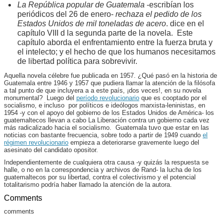
La República popular de Guatemala
-escribían los
periódicos del 26 de enero-
rechaza el pedido de los
Estados Unidos de mil toneladas de acero
. dice en el
capítulo VIII d la segunda parte de la novela. Este
capítulo aborda el enfrentamiento entre la fuerza bruta y
el intelecto; y el hecho de que los humanos necesitamos
de libertad política para sobrevivir.
Aquella novela célebre fue publicada en 1957. ¿Qué pasó en la historia de
Guatemala entre 1946 y 1957 que pudiera llamar la atención de la filósofa
a tal punto de que incluyera a a este país, ¡dos veces!, en su novela
monumental? Luego del
período revolucionario
que es cooptado por el
socialismo, e incluso por políticos e ideólogos marxista-leninistas, en
1954 -y con el apoyo del gobierno de los Estados Unidos de América- los
guatemaltecos llevan a cabo La Liberación contra un gobierno cada vez
más radicalizado hacia el socialismo. Guatemala tuvo que estar en las
noticias con bastante frecuencia, sobre todo a partir de 1949 cuando
el
régimen revolucionario
empieza a deteriorarse gravemente luego del
asesinato del candidato opositor.
Independientemente de cualquiera otra causa -y quizás la respuesta se
halle, o no en la correspondencia y archivos de Rand- la lucha de los
guatemaltecos por su libertad, contra el colectivismo y el potencial
totalitarismo podría haber llamado la atención de la autora.
Comments
comments