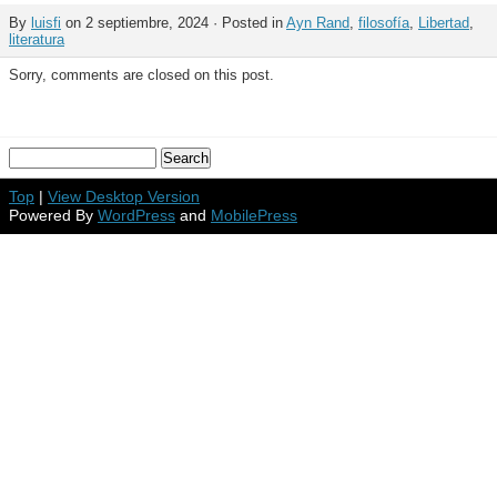
By
luisfi
on 2 septiembre, 2024 · Posted in
Ayn Rand
,
filosofía
,
Libertad
,
literatura
Sorry, comments are closed on this post.
Top
|
View Desktop Version
Powered By
WordPress
and
MobilePress