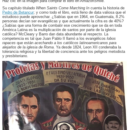
Haz clic en la imagen para comprar el libro en AmazonSmile.
Su capítulo titulado
When Saints Come Marching In
cuenta la historia de
Pedro de Betancur
; y como todo el libro, está lleno de data valiosa que el
estudioso puede aprovechar. ¿Sabías que en 1964, en Guatemala, 8.2%
personas decían ser evangélicas y que actualmente la cifra es de 40%?
¿Sabías que una forma de combatir ese crecimiento que se da en toda
América Latina es la multiplicación de santos por parte de la iglesia
católica? McCleary y Barro dan data abundante al respecto. La
competencia es tal que Juan Pablo II llamó a los evangélicos
lobos
rapaces
que están
acechando a los católicos latinoamericanos para
alejarlos de la iglesia de Roma
. Ya desde 1824, Leon XII condenaba la
tolerancia religiosa y la libertad de conciencia ante los peligros metodista
y presbiteriano.