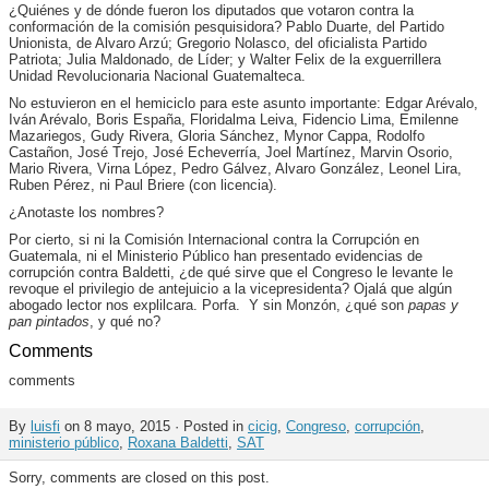
¿Quiénes y de dónde fueron los diputados que votaron contra la
conformación de la comisión pesquisidora? Pablo Duarte, del Partido
Unionista, de Alvaro Arzú; Gregorio Nolasco, del oficialista Partido
Patriota; Julia Maldonado, de Líder; y Walter Felix de la exguerrillera
Unidad Revolucionaria Nacional Guatemalteca.
No estuvieron en el hemiciclo para este asunto importante: Edgar Arévalo,
Iván Arévalo, Boris España, Floridalma Leiva, Fidencio Lima, Emilenne
Mazariegos, Gudy Rivera, Gloria Sánchez, Mynor Cappa, Rodolfo
Castañon, José Trejo, José Echeverría, Joel Martínez, Marvin Osorio,
Mario Rivera, Virna López, Pedro Gálvez, Alvaro González, Leonel Lira,
Ruben Pérez, ni Paul Briere (con licencia).
¿Anotaste los nombres?
Por cierto, si ni la Comisión Internacional contra la Corrupción en
Guatemala, ni el Ministerio Público han presentado evidencias de
corrupción contra Baldetti, ¿de qué sirve que el Congreso le levante le
revoque el privilegio de antejuicio a la vicepresidenta? Ojalá que algún
abogado lector nos explilcara. Porfa. Y sin Monzón, ¿qué son
papas y
pan pintados
, y qué no?
Comments
comments
By
luisfi
on 8 mayo, 2015 · Posted in
cicig
,
Congreso
,
corrupción
,
ministerio público
,
Roxana Baldetti
,
SAT
Sorry, comments are closed on this post.