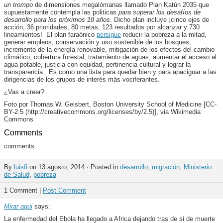
un trompo
de dimensiones megalómanas llamado Plan Katún 2035 que
supuestamente contempla las politicas
para superar los desafíos de
desarrollo para los próximos 18 años
. Dicho plan incluye ¡cinco ejes de
acción, 36 prioridades, 80 metas, 123 resultados por alcanzar y 730
lineamientos! El plan faraónico
persigue
reducir la pobreza a la mitad,
generar empleos, conservación y uso sostenible de los bosques,
incremento de la energía renovable, mitigación de los efectos del cambio
climático, cobertura forestal, tratamiento de aguas, aumentar el acceso al
agua potable, justicia con equidad, pertinencia cultural y lograr la
transparencia. Es como una lista para quedar bien y para apaciguar a las
dirigencias de los grupos de interés más vociferantes.
¿Vas a creer?
Foto por Thomas W. Geisbert, Boston University School of Medicine [CC-
BY-2.5 (http://creativecommons.org/licenses/by/2.5)], via Wikimedia
Commons
Comments
comments
By
luisfi
on 13 agosto, 2014 · Posted in
desarrollo
,
migración
,
Ministerio
de Salud
,
pobreza
1 Comment |
Post Comment
Mirar aqui
says:
La enfermedad del Ebola ha llegado a Africa dejando tras de si de muerte