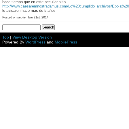
hace tiempo que en este peculiar sitio
http://www.caesaremnostradamus.com/Lo%20cumplido_archivos/Ebola%20
lo avisaron hace mas de 5 años
Posted on septiembre 21st, 2014
Top
|
View Desktop Version
Powered By
WordPress
and
MobilePress