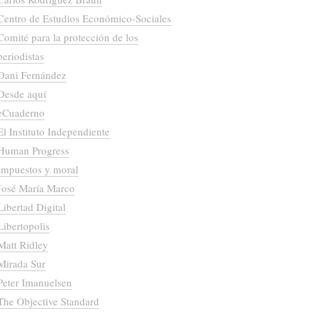
Centro de Estudios Económico-Sociales
Comité para la protección de los
periodistas
Dani Fernández
Desde aquí
eCuaderno
El Instituto Independiente
Human Progress
Impuestos y moral
José María Marco
Libertad Digital
Libertopolis
Matt Ridley
Mirada Sur
Peter Imanuelsen
The Objective Standard