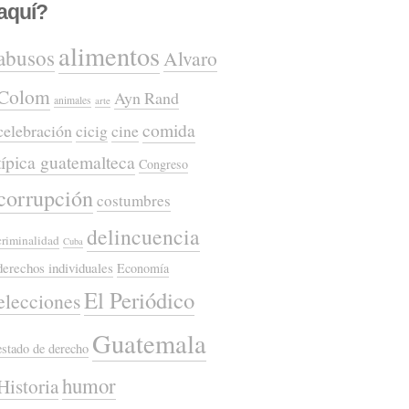
aquí?
alimentos
abusos
Alvaro
Colom
Ayn Rand
animales
arte
comida
celebración
cicig
cine
típica guatemalteca
Congreso
corrupción
costumbres
delincuencia
criminalidad
Cuba
derechos individuales
Economía
El Periódico
elecciones
Guatemala
estado de derecho
humor
Historia