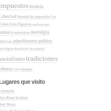
impuestos
Justicia
Libertad
libertad de expresión
Los
Colom
Luis Figueroa
manifestaciones
nostalgia
música
naturaleza
pipoldermos
política
objetivismo
privilegios
RepúblicaGt
Sin categoría
tradiciones
socialismo
tributos
volcanes
UFM
Lugares que visito
14ymedio
Ayn Rand Institute
Bari Weiss
Carlos Rodríguez Braun