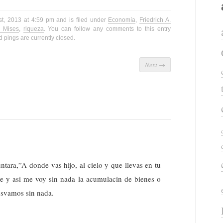
st, 2013 at 4:59 pm and is filed under
Economía
,
Friedrich A.
 Mises
,
riqueza
. You can follow any comments to this entry
pings are currently closed.
Next
→
ntara,”A donde vas hijo, al cielo y que llevas en tu
ne y asi me voy sin nada la acumulacin de bienes o
 svamos sin nada.