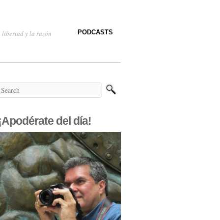
PODCASTS
 libertad y la razón
¡Apodérate del día!