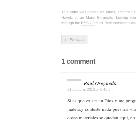
This entry was posted on lunes, octubre 21
Hayek
,
Jorge Mario Bergoglio
,
Ludwig von
through the
RSS 2.0
feed. Both comments and 
←
Previous
1 comment
Raul Osegueda
21 octubre, 2013 at 5:46 pm
Si es que existe un Dios y me pregu
maleta,y conteste nada pues asi vi
cosas materiales se quedan aqui, no