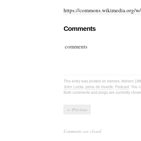
https://commons.wikimedia.org/w
Comments
comments
This entry was posted on viernes, febrero 19t
John Locke
,
pena de muerte
,
Podcast
. You 
Both comments and pings are currently close
←
Previous
Comments are closed.