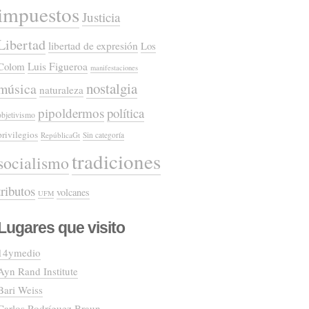
impuestos
Justicia
Libertad
libertad de expresión
Los
Colom
Luis Figueroa
manifestaciones
nostalgia
música
naturaleza
pipoldermos
política
objetivismo
privilegios
RepúblicaGt
Sin categoría
tradiciones
socialismo
tributos
volcanes
UFM
Lugares que visito
14ymedio
Ayn Rand Institute
Bari Weiss
Carlos Rodríguez Braun