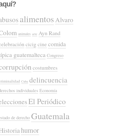
aquí?
alimentos
abusos
Alvaro
Colom
Ayn Rand
animales
arte
comida
celebración
cicig
cine
típica guatemalteca
Congreso
corrupción
costumbres
delincuencia
criminalidad
Cuba
derechos individuales
Economía
El Periódico
elecciones
Guatemala
estado de derecho
humor
Historia