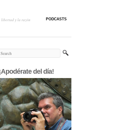
PODCASTS
 libertad y la razón
¡Apodérate del día!