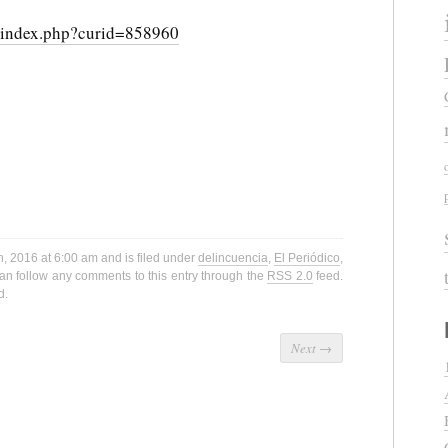
/index.php?curid=858960
h, 2016 at 6:00 am and is filed under
delincuencia
,
El Periódico
,
can follow any comments to this entry through the
RSS 2.0
feed.
d.
Next
→