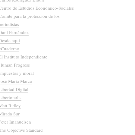
Centro de Estudios Económico-Sociales
Comité para la protección de los
periodistas
Dani Fernández
Desde aquí
eCuaderno
El Instituto Independiente
Human Progress
Impuestos y moral
José María Marco
Libertad Digital
Libertopolis
Matt Ridley
Mirada Sur
Peter Imanuelsen
The Objective Standard